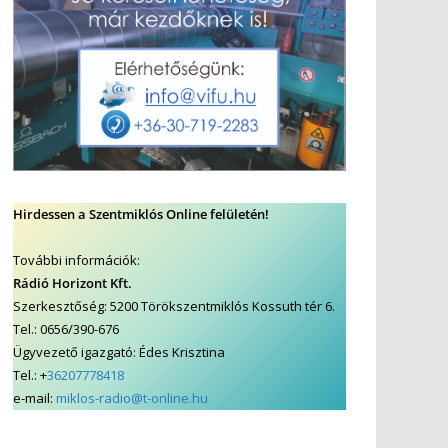
Hirdessen a Szentmiklós Online felületén!
További információk:
Rádió Horizont Kft.
Szerkesztőség: 5200 Törökszentmiklós Kossuth tér 6.
Tel.: 0656/390-676
Ügyvezető igazgató: Édes Krisztina
Tel.: +
36207778418
e-mail:
miklos-radio@t-online.hu