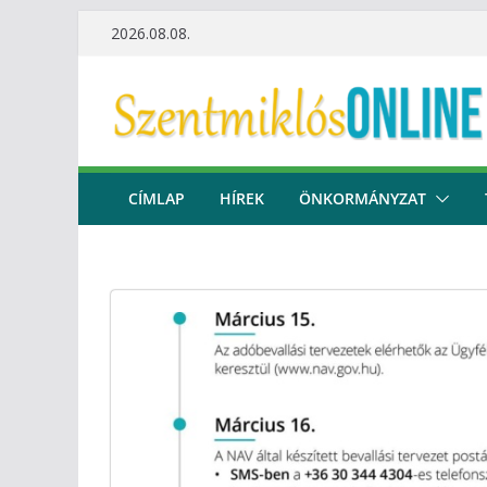
Skip
2026.08.08.
to
content
CÍMLAP
HÍREK
ÖNKORMÁNYZAT