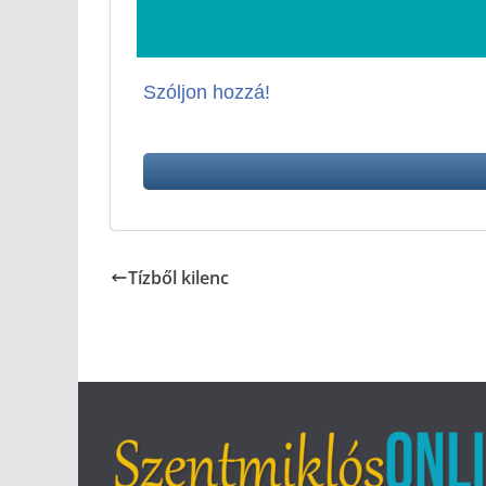
Szóljon hozzá!
Tízből kilenc