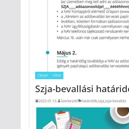
CÍMLAP
HÍREK
Szja-bevallási határi
2023.01.13.
Szerkesztő
határidők
,
szja
,
szja-bevallás