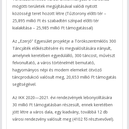
mögötti területek megújításával valódi nyitott
közösségi teret hozott létre (Tűztorony előtti tér –
25,895 millió Ft és szabadtéri színpad előtti tér
kialakítása – 25,985 millió Ft támogatással)
Az „Ezerjó” Egyesület projektje a Törökszentmiklós 300
Táncjáték előkészítésére és megvalósítására irányult,
amelynek keretében egyedülálló, 300 táncost, művészt
felvonultató, a város történelmét bemutató,
hagyományos népi és modern elemeket ötvöző
táncprodukció valósult meg, 20,653 millió Ft támogatás
segítségével.
Az IKK 2020—2021. évi rendezvények lebonyolítására
30 millió Ft támogatásban részesült, ennek keretében
jött létre a város dala, egy kiadvány, továbbá 12 db
városi rendezvény valósult meg (4102 fő résztvevővel).