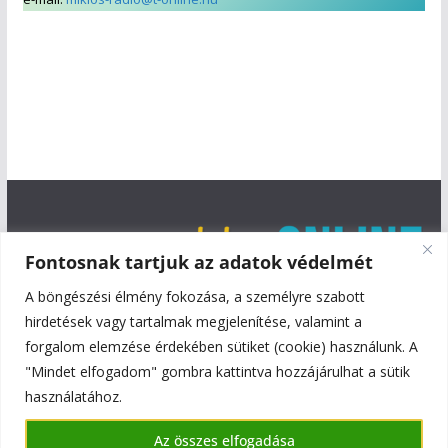
Fontosnak tartjuk az adatok védelmét
A böngészési élmény fokozása, a személyre szabott
hirdetések vagy tartalmak megjelenítése, valamint a
forgalom elemzése érdekében sütiket (cookie) használunk. A
"Mindet elfogadom" gombra kattintva hozzájárulhat a sütik
használatához.
Copyright © 2026
Szentmiklós Online
. All rights reserved.
Az összes elfogadása