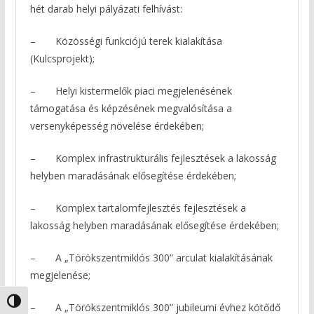
hét darab helyi pályázati felhívást:
– Közösségi funkciójú terek kialakítása
(Kulcsprojekt);
– Helyi kistermelők piaci megjelenésének
támogatása és képzésének megvalósítása a
versenyképesség növelése érdekében;
– Komplex infrastrukturális fejlesztések a lakosság
helyben maradásának elősegítése érdekében;
– Komplex tartalomfejlesztés fejlesztések a
lakosság helyben maradásának elősegítése érdekében;
– A „Törökszentmiklós 300” arculat kialakításának
megjelenése;
Nagy kontraszt váltása
– A „Törökszentmiklós 300” jubileumi évhez kötődő