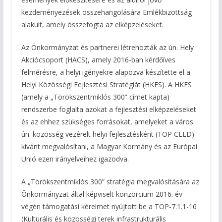
kezdeményezések összehangolására Emlékbizottság
alakult, amely összefogta az elképzeléseket.
Az Önkormányzat és partnerei létrehozták az ún. Hely
Akciócsoport (HACS), amely 2016-ban kérdőíves
felmérésre, a helyi igényekre alapozva készítette el a
Helyi Közösségi Fejlesztési Stratégiát (HKFS). A HKFS
(amely a „Törökszentmiklós 300” címet kapta)
rendszerbe foglalta azokat a fejlesztési elképzeléseket
és az ehhez szükséges forrásokat, amelyeket a város
ún. közösség vezérelt helyi fejlesztésként (TOP CLLD)
kívánt megvalósítani, a Magyar Kormány és az Európai
Unió ezen irányelveihez igazodva.
A „Törökszentmiklós 300” stratégia megvalósítására az
Önkormányzat által képviselt konzorcium 2016. év
végén támogatási kérelmet nyújtott be a TOP-7.1.1-16
(Kulturális és közösségi terek infrastrukturális