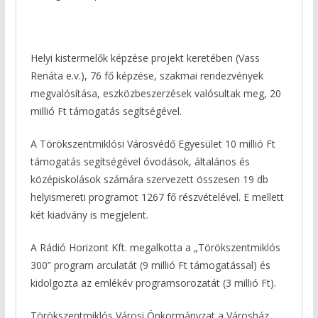
Helyi kistermelők képzése projekt keretében (Vass
Renáta e.v.), 76 fő képzése, szakmai rendezvények
megvalósítása, eszközbeszerzések valósultak meg, 20
millió Ft támogatás segítségével.
A Törökszentmiklósi Városvédő Egyesület 10 millió Ft
támogatás segítségével óvodások, általános és
középiskolások számára szervezett összesen 19 db
helyismereti programot 1267 fő részvételével. E mellett
két kiadvány is megjelent.
A Rádió Horizont Kft. megalkotta a „Törökszentmiklós
300” program arculatát (9 millió Ft támogatással) és
kidolgozta az emlékév programsorozatát (3 millió Ft).
Törökszentmiklós Városi Önkormányzat a Városház