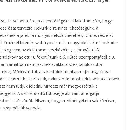
s rezsicsökkentés, amit önöknek is előírtak. Ezt milyen
a, illetve behatárolja a lehetőségeket. Hallottam róla, hogy
zárását tervezik. Nekünk erre nincs lehetőségünk, a
ekeknek a játék, a mozgás nélkülözhetetlen, fontos része az
ők hőmérsékletének szabályozása és a nagyfokú takarékoskodás
feleslegesen az elektromos eszközöket, a lámpákat. A
tartózkodnak ott 18 fokot írtunk elő. Fűtés szempontjából a 3.
 után várhatóan nem lesznek szakkörök, és tanulószobai
ntekre, Módosítottuk a takarítóink munkarendjét, egy órával
 de tavaszra halasztottuk, nálunk már most indult volna a tervek
 azt nem tudjuk feladni. Mindezt már megbeszéltük a
séggel is. A szülők döntő többsége aktívan támogatja
ezúton is köszönök. Hiszem, hogy eredményeket csak közösen,
n szép példák vannak.