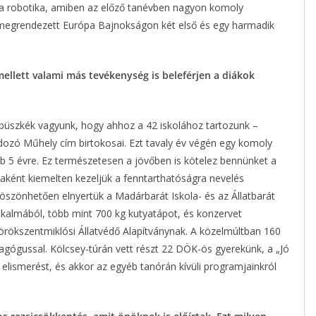
l a robotika, amiben az előző tanévben nagyon komoly
 megrendezett Európa Bajnokságon két első és egy harmadik
mellett valami más tevékenység is beleférjen a diákok
büszkék vagyunk, hogy ahhoz a 42 iskolához tartozunk –
dozó Műhely cím birtokosai. Ezt tavaly év végén egy komoly
jabb 5 évre. Ez természetesen a jövőben is kötelez bennünket a
ként kiemelten kezeljük a fenntarthatóságra nevelés
köszönhetően elnyertük a Madárbarát Iskola- és az Állatbarát
 alkalmából, több mint 700 kg kutyatápot, és konzervet
örökszentmiklósi Állatvédő Alapítványnak. A közelmúltban 160
agógussal. Kölcsey-túrán vett részt 22 DÖK-ös gyerekünk, a „Jó
 elismerést, és akkor az egyéb tanórán kívüli programjainkról