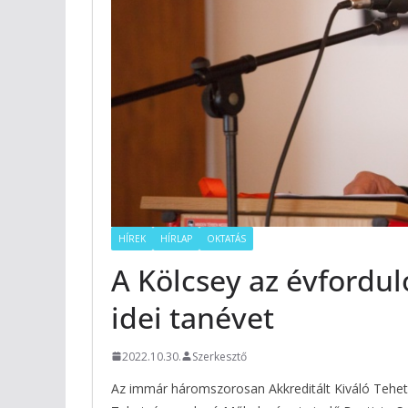
HÍREK
HÍRLAP
OKTATÁS
A Kölcsey az évfordul
idei tanévet
2022.10.30.
Szerkesztő
Az immár háromszorosan Akkreditált Kiváló Tehets