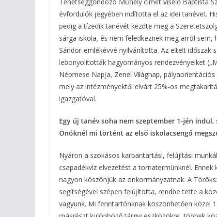
Tehetséggondozó Műhely címet viselő Baptista Sze
évfordulók jegyében indította el az idei tanévet. H
pedig a tízedik tanévét kezdte meg a Szeretetszolg
sárga iskola, és nem feledkeznek meg arról sem, 
Sándor-emlékévvé nyilvánította. Az eltelt időszak 
lebonyolították hagyományos rendezvényeiket („M
Népmese Napja, Zenei Világnap, pályaorientációs n
mely az intézményektől elvárt 25%-os megtakarítás
igazgatóval.
Egy új tanév soha nem szeptember 1-jén indul, 
Önöknél mi történt az első iskolacsengő megszó
Nyáron a szokásos karbantartási, felújítási munká
csapadékvíz elvezetést a tornatermünknél. Ennek 
nagyon köszönjük az önkormányzatnak. A Törökszen
segítségével szépen felújította, rendbe tette a kö
vagyunk. Mi fenntartónknak köszönhetően közel 10 
másrészt különböző tárgyi eszközökre, többek közt