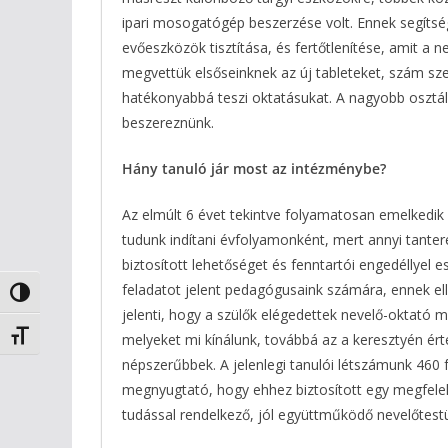
ipari mosogatógép beszerzése volt. Ennek segítsé
evőeszközök tisztítása, és fertőtlenítése, amit a 
megvettük elsőseinknek az új tableteket, szám sz
hatékonyabbá teszi oktatásukat. A nagyobb osztály
beszereznünk.
Hány tanuló jár most az intézménybe?
Az elmúlt 6 évet tekintve folyamatosan emelkedik 
tudunk indítani évfolyamonként, mert annyi tanter
biztosított lehetőséget és fenntartói engedéllyel 
feladatot jelent pedagógusaink számára, ennek el
Nagy kontraszt váltása
jelenti, hogy a szülők elégedettek nevelő-oktató
Betűméret váltása
melyeket mi kínálunk, továbbá az a keresztyén ér
népszerűbbek. A jelenlegi tanulói létszámunk 460
megnyugtató, hogy ehhez biztosított egy megfele
tudással rendelkező, jól együttműködő nevelőtestü