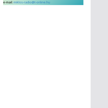
e-mail:
miklos-radio@t-online.hu