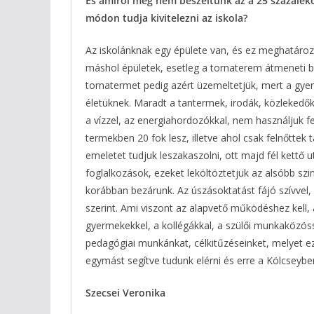
És amiről még nem beszéltünk az a 25 százaléko
módon tudja kivitelezni az iskola?
Az iskolánknak egy épülete van, és ez meghatározz
máshol épületek, esetleg a tornaterem átmeneti be
tornatermet pedig azért üzemeltetjük, mert a gyer
életüknek. Maradt a tantermek, irodák, közleked
a vízzel, az energiahordozókkal, nem használjuk 
termekben 20 fok lesz, illetve ahol csak felnőttek 
emeletet tudjuk leszakaszolni, ott majd fél kettő
foglalkozások, ezeket leköltöztetjük az alsóbb szi
korábban bezárunk. Az úszásoktatást fájó szívvel,
szerint. Ami viszont az alapvető működéshez kell,
gyermekekkel, a kollégákkal, a szülői munkaközös
pedagógiai munkánkat, célkitűzéseinket, melyet 
egymást segítve tudunk elérni és erre a Kölcseybe
Szecsei Veronika