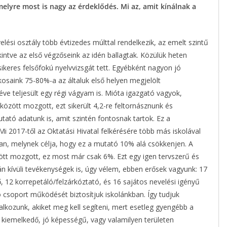
lyre most is nagy az érdeklődés. Mi az, amit kínálnak a
elési osztály több évtizedes múlttal rendelkezik, az emelt szintű
ekintve az első végzőseink az idén ballagtak. Közülük heten
sikeres felsőfokú nyelvvizsgát tett. Egyébként nagyon jó
osaink 75-80%-a az általuk első helyen megjelölt
éve teljesült egy régi vágyam is. Mióta igazgató vagyok,
9 között mozgott, ezt sikerült 4,2-re feltornásznunk és
ató adatunk is, amit szintén fontosnak tartok. Ez a
i 2017-től az Oktatási Hivatal felkérésére több más iskolával
ban, melynek célja, hogy ez a mutató 10% alá csökkenjen. A
tt mozgott, ez most már csak 6%. Ezt egy igen tervszerű és
án kívüli tevékenységek is, úgy vélem, ebben erősek vagyunk: 17
ő, 12 korrepetáló/felzárkóztató, és 16 sajátos nevelési igényű
ó csoport működését biztosítjuk iskolánkban. Így tudjuk
lkozunk, akiket meg kell segíteni, mert esetleg gyengébb a
 kiemelkedő, jó képességű, vagy valamilyen területen