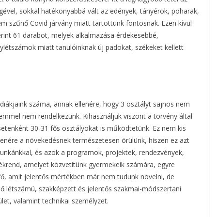
gével, sokkal hatékonyabbá vált az edények, tányérok, poharak,
nem szűnő Covid járvány miatt tartottunk fontosnak. Ezen kívül
erint 61 darabot, melyek alkalmazása érdekesebbé,
létszámok miatt tanulóinknak új padokat, székeket kellett
diákjaink száma, annak ellenére, hogy 3 osztályt sajnos nem
emmel nem rendelkezünk. Kihasználjuk viszont a törvény által
esetenként 30-31 fős osztályokat is működtetünk. Ez nem kis
lenére a növekedésnek természetesen örülünk, hiszen ez azt
 munkánkkal, és azok a programok, projektek, rendezvények,
tékrend, amelyet közvetítünk gyermekeik számára, egyre
 fő, amit jelentős mértékben már nem tudunk növelni, de
lő létszámú, szakképzett és jelentős szakmai-módszertani
let, valamint technikai személyzet.