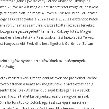
retetszolgálat EJSZ Kölcsey Ferenc Általános Iskolája az
iszen 25 éve alakult meg a Baptista Szeretetszolgálat, az iskola
álat égisze alatt, de most 40 éves a Kölcsey úti épület, azaz a
hogy az Országgyűlés a 2022-es és a 2023-as esztendőt Petőfi
sem volt unalmas számukra, összeállították az éves terveket,
ozogj az egészségedért!” témahét, Kölcsey-futás, Magyar
ap) és elkészítették a Rezsicsökkentési Intézkedési Tervet,
t irányozza elő. Ezekről is beszélgettünk
Görömbei Zoltán
szinte egész nyáron erre készülnek az intézmények.
lalásáig?
latok mellett sikerült megoldani az évek óta problémát jelentő
következtében a beázások megszűntek, a kivitelezést pedig
tmiklósi Diák Atlétikai Klub saját költségén és a szülők
zösen használt atlétika pályánkat, ezért is nagyon hálásak
millió forintot költöttünk egyrészt szakipari munkákra,
 a tálaló konyha korszerűsítésére. Itt a legnagyobb tétel az