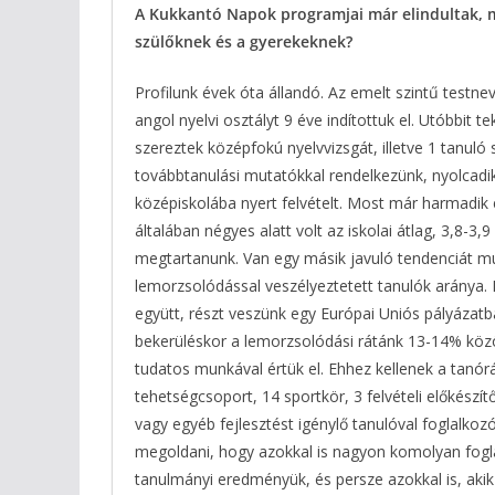
A Kukkantó Napok programjai már elindultak, me
szülőknek és a gyerekeknek?
Profilunk évek óta állandó. Az emelt szintű testnev
angol nyelvi osztályt 9 éve indítottuk el. Utóbbit t
szereztek középfokú nyelvvizsgát, illetve 1 tanuló 
továbbtanulási mutatókkal rendelkezünk, nyolcadik
középiskolába nyert felvételt. Most már harmadik 
általában négyes alatt volt az iskolai átlag, 3,8-3,
megtartanunk. Van egy másik javuló tendenciát mut
lemorzsolódással veszélyeztetett tanulók aránya. M
együtt, részt veszünk egy Európai Uniós pályázat
bekerüléskor a lemorzsolódási rátánk 13-14% közö
tudatos munkával értük el. Ehhez kellenek a tanór
tehetségcsoport, 14 sportkör, 3 felvételi előkészít
vagy egyéb fejlesztést igénylő tanulóval foglalkoz
megoldani, hogy azokkal is nagyon komolyan fogla
tanulmányi eredményük, és persze azokkal is, akik