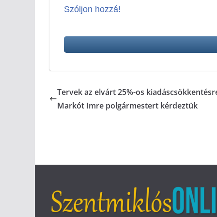
Szóljon hozzá!
Tervek az elvárt 25%-os kiadáscsökkentésr
Markót Imre polgármestert kérdeztük