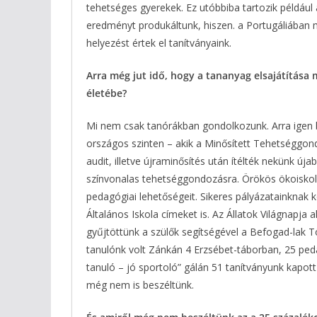
tehetséges gyerekek. Ez utóbbiba tartozik példáu
eredményt produkáltunk, hiszen. a Portugáliában
helyezést értek el tanítványaink.
Arra még jut idő, hogy a tananyag elsajátítása 
életébe?
Mi nem csak tanórákban gondolkozunk. Arra igen 
országos szinten – akik a Minősített Tehetséggon
audit, illetve újraminősítés után ítélték nekünk ú
színvonalas tehetséggondozásra. Örökös ökoiskola
pedagógiai lehetőségeit. Sikeres pályázatainknak 
Általános Iskola címeket is. Az Állatok Világnapja
gyűjtöttünk a szülők segítségével a Befogad-lak T
tanulónk volt Zánkán 4 Erzsébet-táborban, 25 ped
tanuló – jó sportoló” gálán 51 tanítványunk kapott
még nem is beszéltünk.