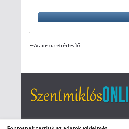
Áramszüneti értesítő
Fontosnak tartjuk az adatok védelmét