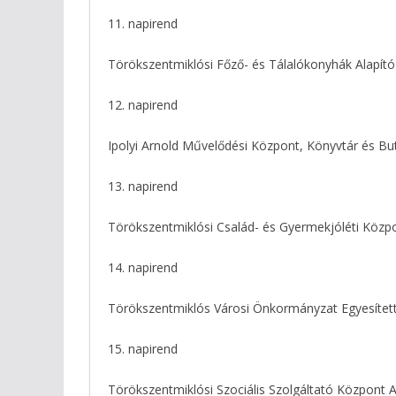
11. napirend
Törökszentmiklósi Főző- és Tálalókonyhák Alapít
12. napirend
Ipolyi Arnold Művelődési Központ, Könyvtár és Bu
13. napirend
Törökszentmiklósi Család- és Gyermekjóléti Közpo
14. napirend
Törökszentmiklós Városi Önkormányzat Egyesített
15. napirend
Törökszentmiklósi Szociális Szolgáltató Központ 