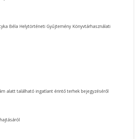
tyka Béla Helytörténeti Gyűjtemény Könyvtárhasználati
 alatt található ingatlant érintő terhek bejegyzéséről
ehajtásáról