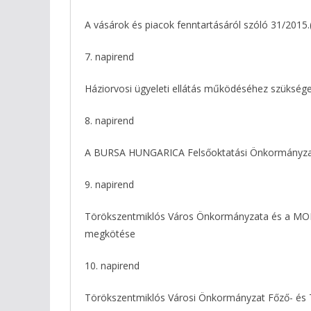
A vásárok és piacok fenntartásáról szóló 31/2015
7. napirend
Háziorvosi ügyeleti ellátás működéséhez szüksége
8. napirend
A BURSA HUNGARICA Felsőoktatási Önkormányzati Ö
9. napirend
Törökszentmiklós Város Önkormányzata és a MOL
megkötése
10. napirend
Törökszentmiklós Városi Önkormányzat Főző- és T