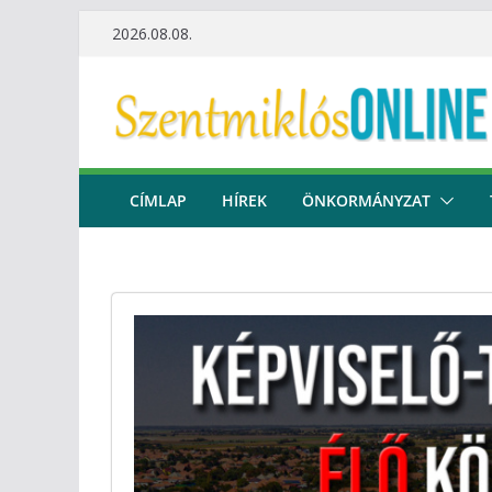
Skip
2026.08.08.
to
content
CÍMLAP
HÍREK
ÖNKORMÁNYZAT