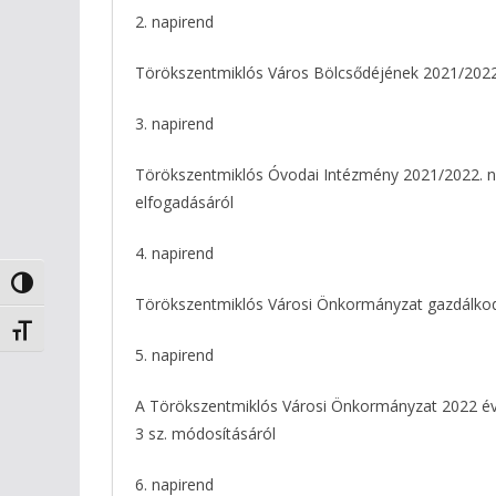
2. napirend
Törökszentmiklós Város Bölcsődéjének 2021/2022.
3. napirend
Törökszentmiklós Óvodai Intézmény 2021/2022. n
elfogadásáról
4. napirend
Nagy kontraszt váltása
Törökszentmiklós Városi Önkormányzat gazdálkodás
Betűméret váltása
5. napirend
A Törökszentmiklós Városi Önkormányzat 2022 évi 
3 sz. módosításáról
6. napirend