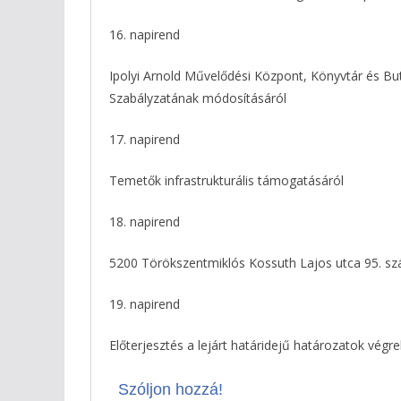
16. napirend
Ipolyi Arnold Művelődési Központ, Könyvtár és Bu
Szabályzatának módosításáról
17. napirend
Temetők infrastrukturális támogatásáról
18. napirend
5200 Törökszentmiklós Kossuth Lajos utca 95. szám
19. napirend
Előterjesztés a lejárt határidejű határozatok végr
Szóljon hozzá!