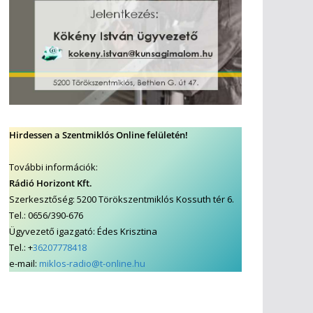
Hirdessen a Szentmiklós Online felületén!
További információk:
Rádió Horizont Kft.
Szerkesztőség: 5200 Törökszentmiklós Kossuth tér 6.
Tel.: 0656/390-676
Ügyvezető igazgató: Édes Krisztina
Tel.: +
36207778418
e-mail:
miklos-radio@t-online.hu