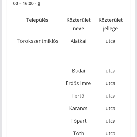
00
–
16:00
-ig
Település
Közterület
Közterület
Há
neve
jellege
Törökszentmiklós
Alatkai
utca
Budai
utca
Erdős Imre
utca
Fertő
utca
Karancs
utca
Tópart
utca
Tóth
utca