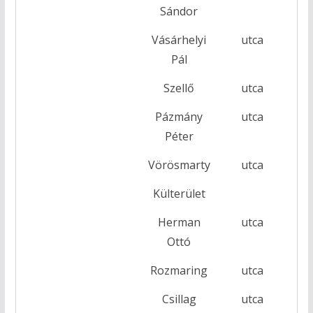
Sándor
Vásárhelyi
utca
23
Pál
Szellő
utca
Pázmány
utca
13/
Péter
Vörösmarty
utca
5
Külterület
Herman
utca
Ottó
Rozmaring
utca
Csillag
utca