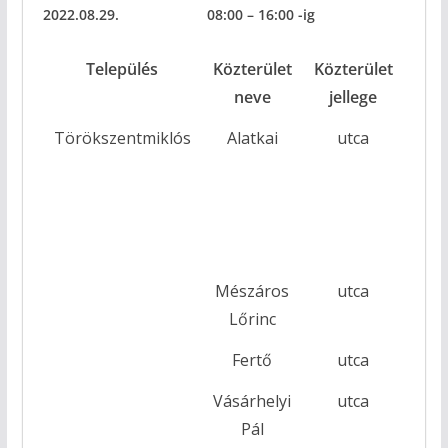
2022.08.29.
08:00
–
16:00
-ig
Település
Közterület
Közterület
Ház
neve
jellege
Törökszentmiklós
Alatkai
utca
HU
TER
Mészáros
utca
Lőrinc
Fertő
utca
2-22
Vásárhelyi
utca
23
Pál