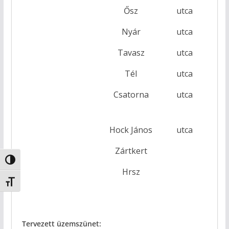
Ősz
utca
Nyár
utca
Tavasz
utca
Tél
utca
Csatorna
utca
6
Hock János
utca
Zártkert
Nagy kontraszt váltása
Hrsz
Hr
Betűméret váltása
Tervezett üzemszünet: