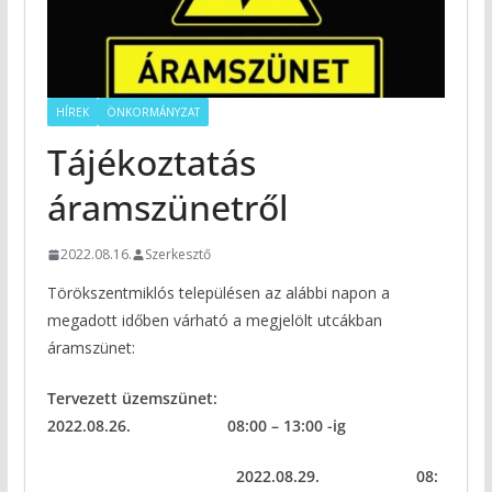
HÍREK
ÖNKORMÁNYZAT
Tájékoztatás
áramszünetről
2022.08.16.
Szerkesztő
Törökszentmiklós településen az alábbi napon a
megadott időben várható a megjelölt utcákban
áramszünet:
Tervezett üzemszünet:
2022.08.26.
08:00
–
13:00
-ig
2022.08.29.
08: