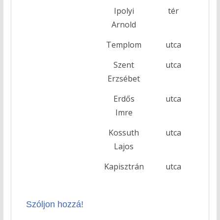
Ipolyi
tér
Arnold
Templom
utca
Szent
utca
Erzsébet
Erdős
utca
Imre
Kossuth
utca
167-
Lajos
Kapisztrán
utca
Szóljon hozzá!