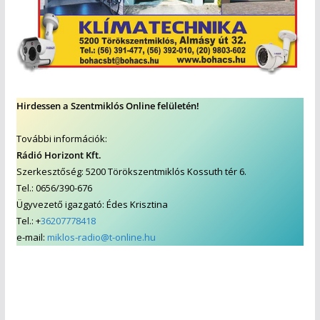
Hirdessen a Szentmiklós Online felületén!
További információk:
Rádió Horizont Kft.
Szerkesztőség: 5200 Törökszentmiklós Kossuth tér 6.
Tel.: 0656/390-676
Ügyvezető igazgató: Édes Krisztina
Tel.: +
36207778418
e-mail:
miklos-radio@t-online.hu