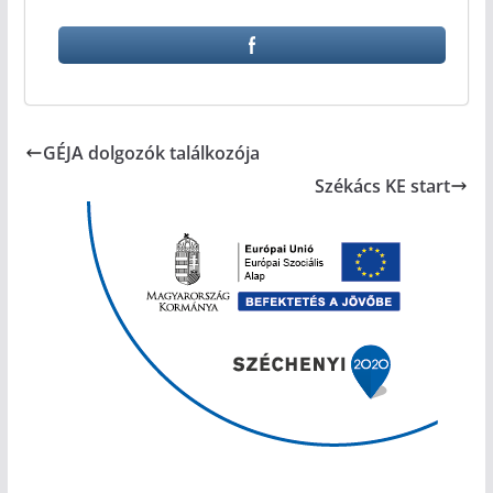
GÉJA dolgozók találkozója
Székács KE start