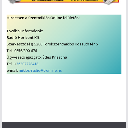
Hirdessen a Szentmiklós Online felületén!
További információk:
Rádió Horizont Kft.
Szerkesztőség: 5200 Törökszentmiklós Kossuth tér 6.
Tel.: 0656/390-676
Ügyvezető igazgató: Édes Krisztina
Tel.: +
36207778418
e-mail:
miklos-radio@t-online.hu