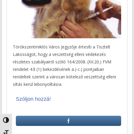
Törökszentmiklós Város Jegyzője értesíti a Tisztelt
Lakosságot, hogy a veszettség elleni védekezés
részletes szabályairól szóló 164/2008. (XII.20.) FVM
rendelet 4.§ (1) bekezdésének a.)-c.) pontjaiban
rendeltek szerint a városan kötelező veszettség elleni
oltás kerül lebonyolításra.
Szóljon hozzá!
Nagy kontraszt váltása