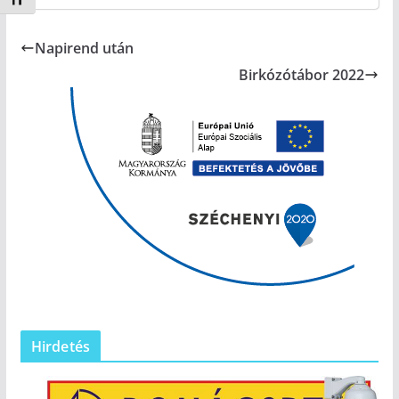
Betűméret váltása
Napirend után
Birkózótábor 2022
Hirdetés