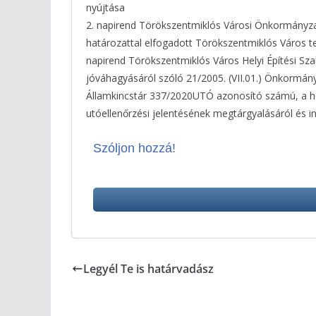
nyújtása
2. napirend Törökszentmiklós Városi Önkormányzat
határozattal elfogadott Törökszentmiklós Város te
napirend Törökszentmiklós Város Helyi Építési Sza
jóváhagyásáról szóló 21/2005. (VII.01.) Önkormán
Államkincstár 337/2020UTÓ azonosító számú, a hely
utóellenőrzési jelentésének megtárgyalásáról és i
Szóljon hozzá!
Legyél Te is határvadász