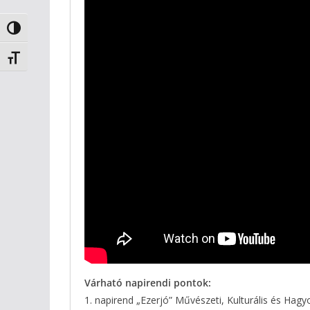
Nagy kontraszt váltása
Betűméret váltása
Várható napirendi pontok:
1. napirend „Ezerjó” Művészeti, Kulturális és Ha