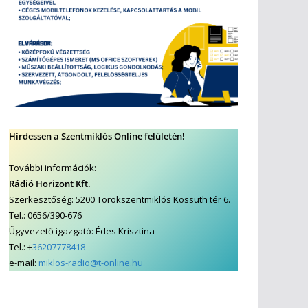
Hirdessen a Szentmiklós Online felületén!
További információk:
Rádió Horizont Kft.
Szerkesztőség: 5200 Törökszentmiklós Kossuth tér 6.
Tel.: 0656/390-676
Ügyvezető igazgató: Édes Krisztina
Tel.: +
36207778418
e-mail:
miklos-radio@t-online.hu