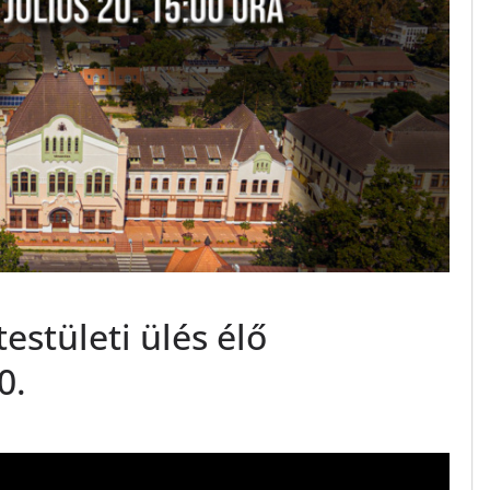
estületi ülés élő
0.