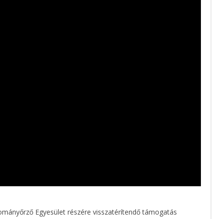
gyományőrző Egyesület részére visszatérítendő támogatás