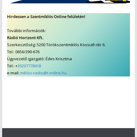
Hirdessen a Szentmiklós Online felületén!
További információk:
Rádió Horizont Kft.
Szerkesztőség: 5200 Törökszentmiklós Kossuth tér 6.
Tel.: 0656/390-676
Ügyvezető igazgató: Édes Krisztina
Tel.: +
36207778418
e-mail:
miklos-radio@t-online.hu