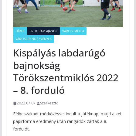
HÍREK
PROGRAM AJÁNLÓ
VÁROSI MÉDIA
VÁROSI RENDEZVÉNYEK
Kispályás labdarúgó
bajnokság
Törökszentmiklós 2022
– 8. forduló
2022.07.07.
Szerkesztő
Félbeszakadt mérkőzéssel indult a játéknap, majd a két
papírforma eredmény után rangadók zárták a 8.
fordulót.