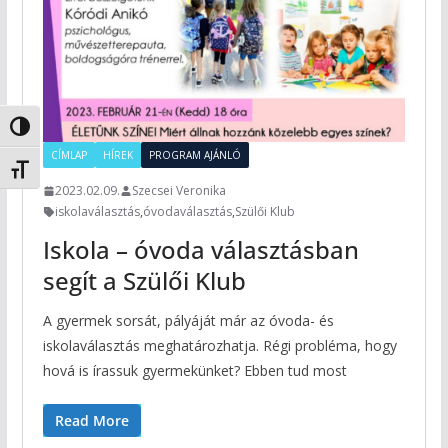
Nagy kontraszt váltása
CÍMLAP
HÍREK
PROGRAM AJÁNLÓ
Betűméret váltása
2023.02.09.
Szecsei Veronika
iskolaválasztás
,
óvodaválasztás
,
Szülői Klub
Iskola – óvoda választásban
segít a Szülői Klub
A gyermek sorsát, pályáját már az óvoda- és
iskolaválasztás meghatározhatja. Régi probléma, hogy
hová is írassuk gyermekünket? Ebben tud most
Read More