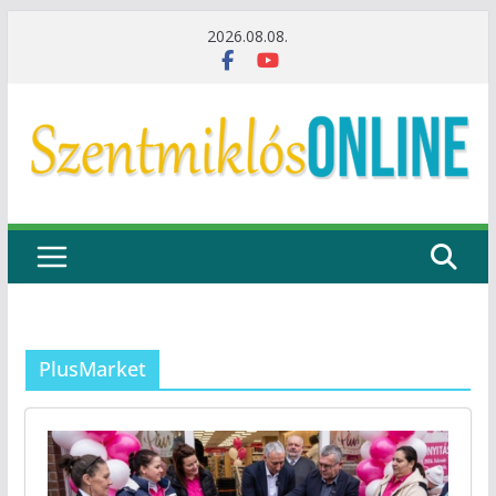
Skip
2026.08.08.
to
content
PlusMarket