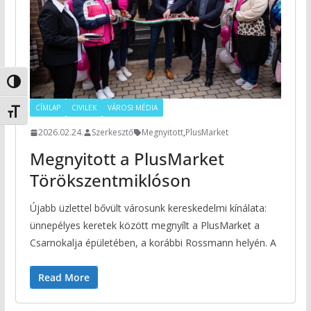
Nagy kontraszt váltása
CÍMLAP
CIVILEK
VÁROSI MÉDIA
Betűméret váltása
2026.02.24.
Szerkesztő
Megnyitott
,
PlusMarket
Megnyitott a PlusMarket
Törökszentmiklóson
Újabb üzlettel bővült városunk kereskedelmi kínálata:
ünnepélyes keretek között megnyílt a PlusMarket a
Csarnokalja épületében, a korábbi Rossmann helyén. A
Read More