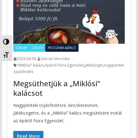
Nagy kontraszt váltása
CÍMLAP
CIVILEK
PROGRAM AJÁNLÓ
Betűméret váltása
2023.04.06.
Szecsei Veronika
"Miklósi" kalács
,
Apáról Fiúra Egyesület
,
Játéksziget
,
nagypéntek
,
tojásfestés
Megsüthetjük a „Miklósi”
kalácsot
Nagypénteki tojásfestésre, kincskeresésre,
Játékszigetre, és a „Miklósi” kalács megsütésére invitál
az Apáról Fiúra Egyesület.
Read More