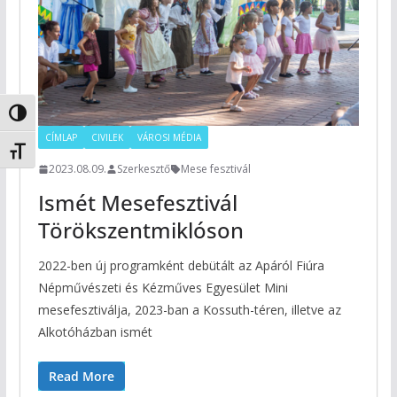
Nagy kontraszt váltása
CÍMLAP
CIVILEK
VÁROSI MÉDIA
Betűméret váltása
2023.08.09.
Szerkesztő
Mese fesztivál
Ismét Mesefesztivál
Törökszentmiklóson
2022-ben új programként debütált az Apáról Fiúra
Népművészeti és Kézműves Egyesület Mini
mesefesztiválja, 2023-ban a Kossuth-téren, illetve az
Alkotóházban ismét
Read More