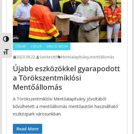
Nagy kontraszt váltása
CÍMLAP
CIVILEK
VÁROSI MÉDIA
Betűméret váltása
2023.09.22.
Szerkesztő
Mentőalapítvány
,
mentőállomás
Újabb eszközökkel gyarapodott
a Törökszentmiklósi
Mentőállomás
A Törökszentmiklósi Mentőalapítvány jóvoltából
bővülhetett a mentőállomás mentőautóin használható
eszközpark városunkban.
Read More