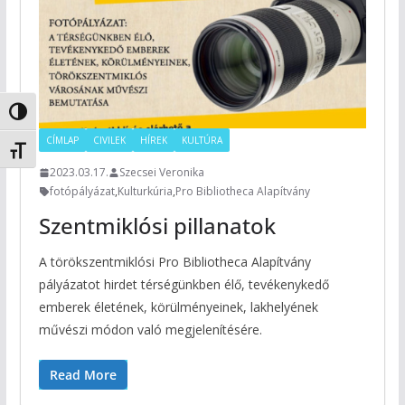
Nagy kontraszt váltása
CÍMLAP
CIVILEK
HÍREK
KULTÚRA
Betűméret váltása
2023.03.17.
Szecsei Veronika
fotópályázat
,
Kulturkúria
,
Pro Bibliotheca Alapítvány
Szentmiklósi pillanatok
A törökszentmiklósi Pro Bibliotheca Alapítvány
pályázatot hirdet térségünkben élő, tevékenykedő
emberek életének, körülményeinek, lakhelyének
művészi módon való megjelenítésére.
Read More