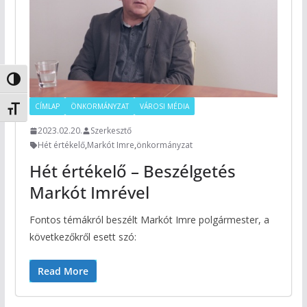
Nagy kontraszt váltása
CÍMLAP
ÖNKORMÁNYZAT
VÁROSI MÉDIA
Betűméret váltása
2023.02.20.
Szerkesztő
Hét értékelő
,
Markót Imre
,
önkormányzat
Hét értékelő – Beszélgetés
Markót Imrével
Fontos témákról beszélt Markót Imre polgármester, a
következőkről esett szó:
Read More