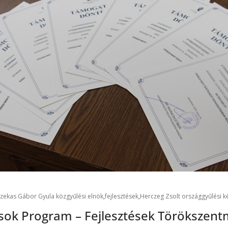
azekas Gábor Gyula közgyűlési elnök
,
fejlesztések
,
Herczeg Zsolt országgyűlési k
ások Program – Fejlesztések Törökszent