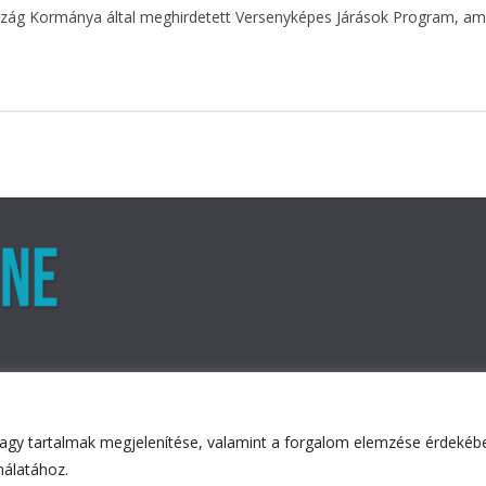
ág Kormánya által meghirdetett Versenyképes Járások Program, amely
agy tartalmak megjelenítése, valamint a forgalom elemzése érdekében
ved.
nálatához.
ess
.