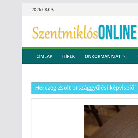
Skip
2026.08.09.
to
content
CÍMLAP
HÍREK
ÖNKORMÁNYZAT
Herczeg Zsolt országgyűlési képviselő