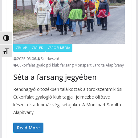
Nagy kontraszt váltása
CÍMLAP
CIVILEK
VÁROSI MÉDIA
Betűméret váltása
2025.03.06.
Szerkesztő
Cukorfalat gyalogló klub
,
farsang
,
Monspart Sarolta Alapítvány
Séta a farsang jegyében
Rendhagyó öltözékben találkoztak a törökszentmiklósi
Cukorfalat gyalogló klub tagjai: jelmezbe öltözve
készültek a február végi sétájukra. A Monspart Sarolta
Alapítvány
Read More