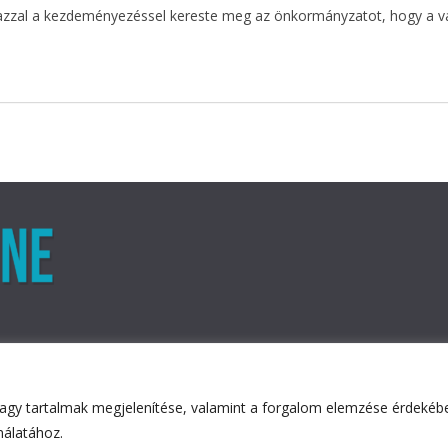
 azzal a kezdeményezéssel kereste meg az önkormányzatot, hogy a vá
agy tartalmak megjelenítése, valamint a forgalom elemzése érdekében
ved.
nálatához.
ess
.