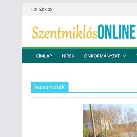
Skip
2026.08.08.
to
content
CÍMLAP
HÍREK
ÖNKORMÁNYZAT
facsemeték