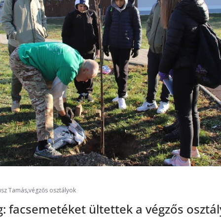
usz Tamás
,
végzős osztályok
g: facsemetéket ültettek a végzős osztá