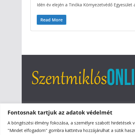
Idén év elején a Tinóka Környezetvédő Egyesület
Read More
Fontosnak tartjuk az adatok védelmét
A böngészési élmény fokozása, a személyre szabott hirdetések v
Copyright © 2026
Szentmiklós Online
. All rights reser
"Mindet elfogadom" gombra kattintva hozzájárulhat a sütik hasz
Theme:
ColorMag
by ThemeGrill. Powered by
WordPr