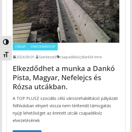
Nagy kontraszt váltása
CÍMLAP
ÖNKORMÁNYZAT
Betűméret váltása
2024.09.01.
Szerkesztő
csapadékvíz
,
Markót Imre
Elkezdődhet a munka a Dankó
Pista, Magyar, Nefelejcs és
Rózsa utcákban.
A TOP PLUSZ szociális célú városrehabilitáció pályázati
felhívásban elnyert vissza nem térítendő támogatás
nyújt lehetőséget az érintett utcák csapadékvíz
elvezetésének