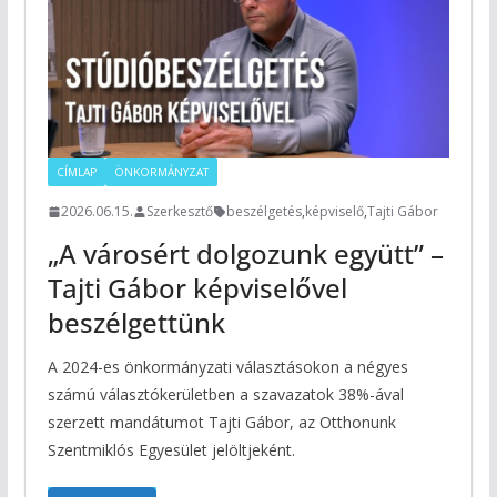
CÍMLAP
ÖNKORMÁNYZAT
2026.06.15.
Szerkesztő
beszélgetés
,
képviselő
,
Tajti Gábor
„A városért dolgozunk együtt” –
Tajti Gábor képviselővel
beszélgettünk
A 2024-es önkormányzati választásokon a négyes
számú választókerületben a szavazatok 38%-ával
szerzett mandátumot Tajti Gábor, az Otthonunk
Szentmiklós Egyesület jelöltjeként.