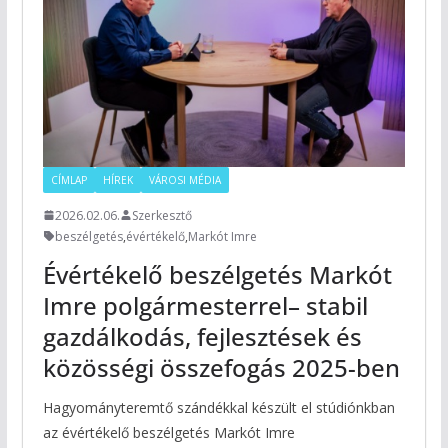
CÍMLAP
HÍREK
VÁROSI MÉDIA
2026.02.06.
Szerkesztő
beszélgetés
,
évértékelő
,
Markót Imre
Évértékelő beszélgetés Markót
Imre polgármesterrel– stabil
gazdálkodás, fejlesztések és
közösségi összefogás 2025-ben
Hagyományteremtő szándékkal készült el stúdiónkban
az évértékelő beszélgetés Markót Imre