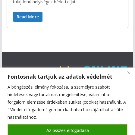
tulajdonú helyiségek bérleti díjai.
Read More
Fontosnak tartjuk az adatok védelmét
A böngészési élmény fokozása, a személyre szabott
hirdetések vagy tartalmak megjelenítése, valamint a
forgalom elemzése érdekében sütiket (cookie) használunk. A
"Mindet elfogadom" gombra kattintva hozzájárulhat a sütik
használatához.
Copyright © 2026
Szentmiklós Online
. All rights reserved.
Az összes elfogadása