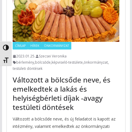
CÍMLAP
HÍREK
ÖNKORMÁNYZAT
Nagy kontraszt váltása
2023.01.25.
Szecsei Veronika
Betűméret váltása
bérlemény
,
bölcsőde
,
képviselő-testülete
,
önkormányzat
,
testületi döntések
Változott a bölcsőde neve, és
emelkedtek a lakás és
helyiségbérleti díjak -avagy
testületi döntések
Változott a bölcsőde neve, és új feladatot is kapott az
intézmény, valamint emelkedtek az önkormányzati