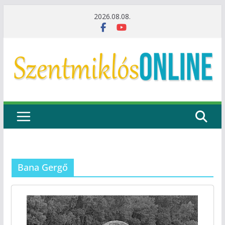
Skip
2026.08.08.
to
content
Bana Gergő