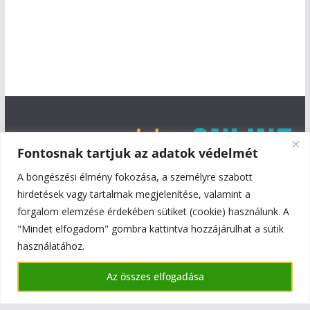
Fontosnak tartjuk az adatok védelmét
A böngészési élmény fokozása, a személyre szabott
hirdetések vagy tartalmak megjelenítése, valamint a
forgalom elemzése érdekében sütiket (cookie) használunk. A
"Mindet elfogadom" gombra kattintva hozzájárulhat a sütik
használatához.
Copyright © 2026
Szentmiklós Online
. All rights reserved.
Az összes elfogadása
Theme:
ColorMag
by ThemeGrill. Powered by
WordPress
.