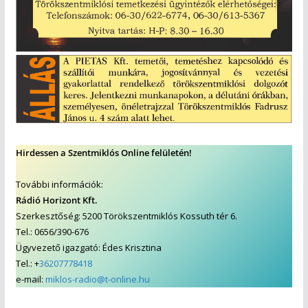
Hirdessen a Szentmiklós Online felületén!
További információk:
Rádió Horizont Kft.
Szerkesztőség: 5200 Törökszentmiklós Kossuth tér 6.
Tel.: 0656/390-676
Ügyvezető igazgató: Édes Krisztina
Tel.: +
36207778418
e-mail:
miklos-radio@t-online.hu