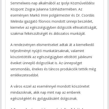
Semmelweis-nap alkalmából az Ipolyi Közművelődési
Központ Zsigrai Julianna Színháztermében. Az
eseményen Markó Imre polgármester és Dr. Csordás
Melinda igazgató főorvos mondott ünnepi beszédet,
kiemelve az egészségügyben dolgozók elhivatottságát,
szakmai felkészültségét és áldozatos munkáját.
A rendezvényen elismeréseket adtak át a kiemelkedő
teljesítményt nyújtó munkatársaknak, valamint
köszöntötték az egészségügyben eltöltött jubileumi
éveiket ünneplő dolgozókat is. Az ünnepséget
versmondás, énekes és táncos produkciók tették még
emlékezetesebbé.
A város ezzel az eseménnyel mondott köszönetet
mindazoknak, akik nap mint nap az emberek
egészségéért és gyógyulásáért dolgoznak.