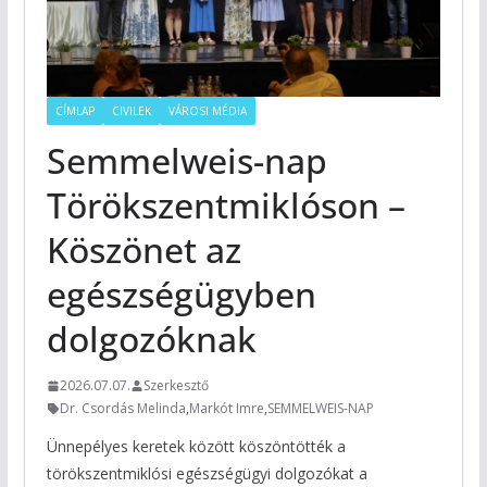
CÍMLAP
CIVILEK
VÁROSI MÉDIA
Semmelweis-nap
Törökszentmiklóson –
Köszönet az
egészségügyben
dolgozóknak
2026.07.07.
Szerkesztő
Dr. Csordás Melinda
,
Markót Imre
,
SEMMELWEIS-NAP
Ünnepélyes keretek között köszöntötték a
törökszentmiklósi egészségügyi dolgozókat a