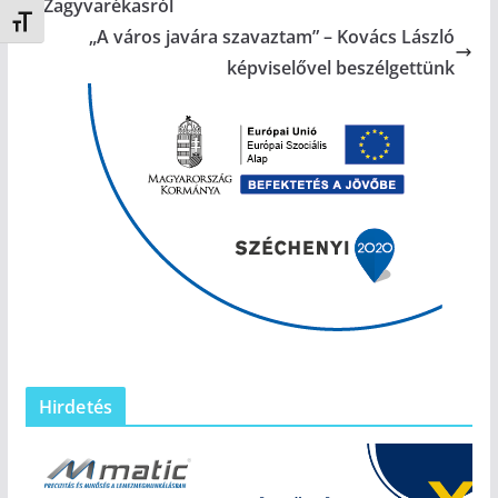
Zagyvarékasról
Betűméret váltása
„A város javára szavaztam” – Kovács László
képviselővel beszélgettünk
Hirdetés