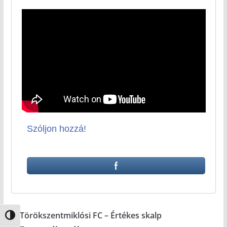
Szóljon hozzá!
Törökszentmiklósi FC – Értékes skalp
Nagy kontraszt váltása