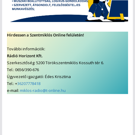
Hirdessen a Szentmiklós Online felületén!
További információk:
Rádió Horizont Kft.
Szerkesztőség: 5200 Törökszentmiklós Kossuth tér 6.
Tel.: 0656/390-676
Ügyvezető igazgató: Édes Krisztina
Tel.: +
36207778418
e-mail:
miklos-radio@t-online.hu