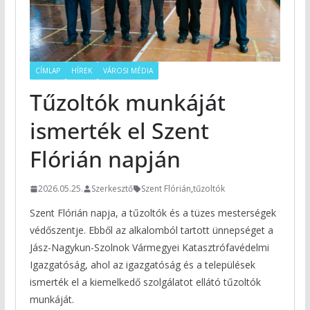
CÍMLAP
HÍREK
VÁROSI MÉDIA
Tűzoltók munkáját
ismerték el Szent
Flórián napján
2026.05.25.
Szerkesztő
Szent Flórián
,
tűzoltók
Szent Flórián napja, a tűzoltók és a tüzes mesterségek
védőszentje. Ebből az alkalomból tartott ünnepséget a
Jász-Nagykun-Szolnok Vármegyei Katasztrófavédelmi
Igazgatóság, ahol az igazgatóság és a települések
ismerték el a kiemelkedő szolgálatot ellátó tűzoltók
munkáját.