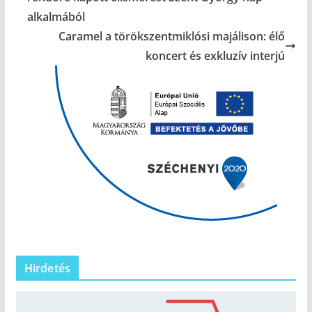
alkalmából
Caramel a törökszentmiklósi majálison: élő
koncert és exkluzív interjú
Hirdetés