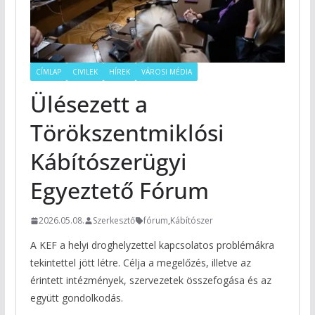
CÍMLAP
CIVILEK
HÍREK
VÁROSI MÉDIA
Ülésezett a
Törökszentmiklósi
Kábítószerügyi
Egyeztető Fórum
2026.05.08.
Szerkesztő
fórum
,
Kábítószer
A KEF a helyi droghelyzettel kapcsolatos problémákra
tekintettel jött létre. Célja a megelőzés, illetve az
érintett intézmények, szervezetek összefogása és az
együtt gondolkodás.