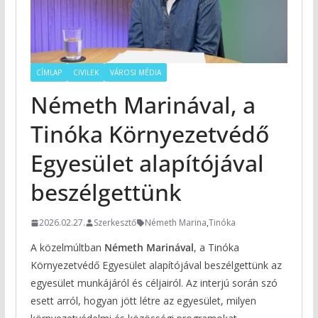
CÍMLAP
CIVILEK
VÁROSI MÉDIA
Németh Marinával, a
Tinóka Környezetvédő
Egyesület alapítójával
beszélgettünk
2026.02.27.
Szerkesztő
Németh Marina
,
Tinóka
A közelmúltban
Németh Marinával
, a Tinóka
Környezetvédő Egyesület alapítójával beszélgettünk az
egyesület munkájáról és céljairól. Az interjú során szó
esett arról, hogyan jött létre az egyesület, milyen