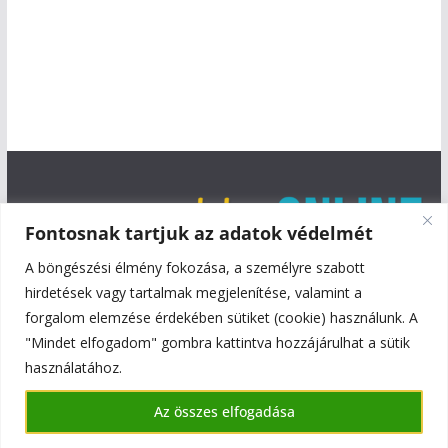
Fontosnak tartjuk az adatok védelmét
A böngészési élmény fokozása, a személyre szabott
hirdetések vagy tartalmak megjelenítése, valamint a
forgalom elemzése érdekében sütiket (cookie) használunk. A
"Mindet elfogadom" gombra kattintva hozzájárulhat a sütik
használatához.
Copyright © 2026
Szentmiklós Online
. All rights reserved.
Az összes elfogadása
Theme:
ColorMag
by ThemeGrill. Powered by
WordPress
.