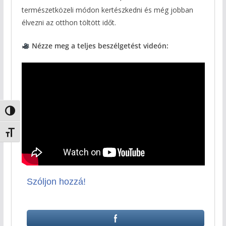
természetközeli módon kertészkedni és még jobban
élvezni az otthon töltött időt.
Nézze meg a teljes beszélgetést videón:
Nagy kontraszt váltása
Betűméret váltása
Szóljon hozzá!