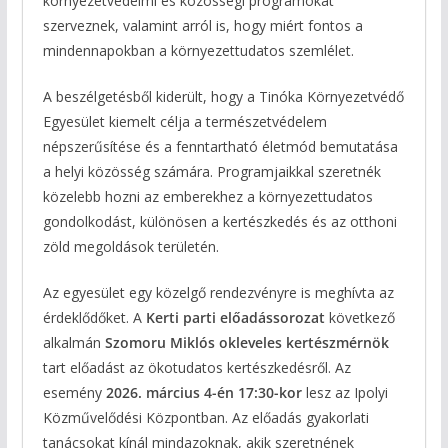
környezetvédelmi és közösségi programokat
szerveznek, valamint arról is, hogy miért fontos a
mindennapokban a környezettudatos szemlélet.
A beszélgetésből kiderült, hogy a Tinóka Környezetvédő
Egyesület kiemelt célja a természetvédelem
népszerűsítése és a fenntartható életmód bemutatása
a helyi közösség számára. Programjaikkal szeretnék
közelebb hozni az emberekhez a környezettudatos
gondolkodást, különösen a kertészkedés és az otthoni
zöld megoldások területén.
Az egyesület egy közelgő rendezvényre is meghívta az
érdeklődőket. A
Kerti parti előadássorozat
következő
alkalmán
Szomoru Miklós okleveles kertészmérnök
tart előadást az ökotudatos kertészkedésről. Az
esemény
2026. március 4-én 17:30-kor
lesz az Ipolyi
Közművelődési Központban. Az előadás gyakorlati
tanácsokat kínál mindazoknak, akik szeretnének