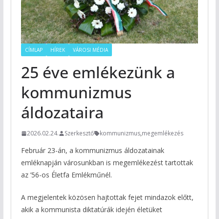
CÍMLAP
HÍREK
VÁROSI MÉDIA
25 éve emlékezünk a
kommunizmus
áldozataira
2026.02.24.
Szerkesztő
kommunizmus
,
megemlékezés
Február 23-án, a kommunizmus áldozatainak
emléknapján városunkban is megemlékezést tartottak
az ’56-os Életfa Emlékműnél.
A megjelentek közösen hajtottak fejet mindazok előtt,
akik a kommunista diktatúrák idején életüket