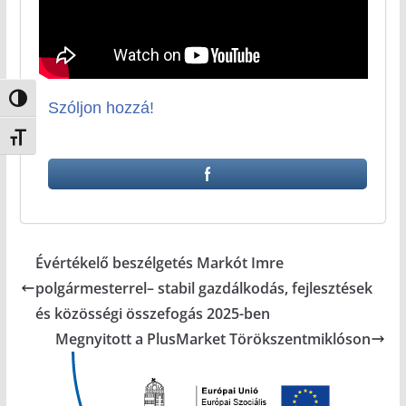
Nagy kontraszt váltása
Szóljon hozzá!
Betűméret váltása
Évértékelő beszélgetés Markót Imre
polgármesterrel– stabil gazdálkodás, fejlesztések
és közösségi összefogás 2025-ben
Megnyitott a PlusMarket Törökszentmiklóson