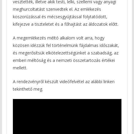
vesztették, illetve akik testi, lelki, szellemi vagy anyagi
meghurcoltatást szenvedtek el. Az emlékezés
koszorúzással és mécsesgyújtással folytatódott,
kifejezve a tiszteletet és a főhajtást az áldozatok előtt.
A megemlékezés méltó alkalom volt arra, hogy
közösen idézzük fel történelmünk fájdalmas időszakát,
és megerősítsük elkötelezettségünket a szabadság, az
emberi méltóság és a nemzeti összetartozás értékei
mellett.
A rendezvényről készült videófelvétel az alábbi linken
tekinthető meg.