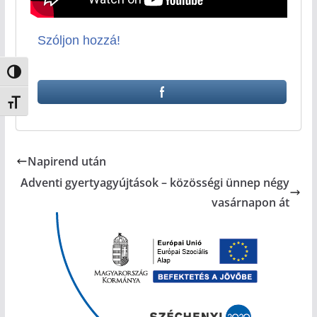
Szóljon hozzá!
Nagy kontraszt váltása
Betűméret váltása
Napirend után
Adventi gyertyagyújtások – közösségi ünnep négy
vasárnapon át