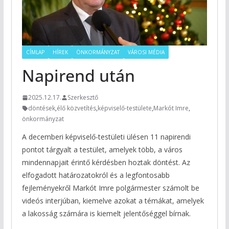
CÍMLAP
HÍREK
ÖNKORMÁNYZAT
VÁROSI MÉDIA
Napirend után
2025.12.17.
Szerkesztő
döntések
,
élő közvetítés
,
képviselő-testülete
,
Markót Imre
,
önkormányzat
A decemberi képviselő-testületi ülésen 11 napirendi
pontot tárgyalt a testület, amelyek több, a város
mindennapjait érintő kérdésben hoztak döntést. Az
elfogadott határozatokról és a legfontosabb
fejleményekről Markót Imre polgármester számolt be
videós interjúban, kiemelve azokat a témákat, amelyek
a lakosság számára is kiemelt jelentőséggel bírnak.