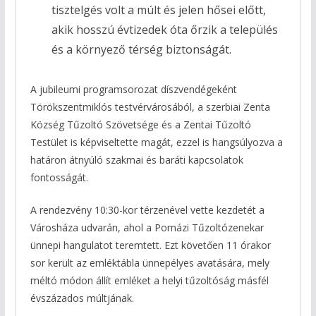
tisztelgés volt a múlt és jelen hősei előtt,
akik hosszú évtizedek óta őrzik a település
és a környező térség biztonságát.
A jubileumi programsorozat díszvendégeként
Törökszentmiklós testvérvárosából, a szerbiai Zenta
Község Tűzoltó Szövetsége és a Zentai Tűzoltó
Testület is képviseltette magát, ezzel is hangsúlyozva a
határon átnyúló szakmai és baráti kapcsolatok
fontosságát.
A rendezvény 10:30-kor térzenével vette kezdetét a
Városháza udvarán, ahol a Pomázi Tűzoltózenekar
ünnepi hangulatot teremtett. Ezt követően 11 órakor
sor került az emléktábla ünnepélyes avatására, mely
méltó módon állít emléket a helyi tűzoltóság másfél
évszázados múltjának.