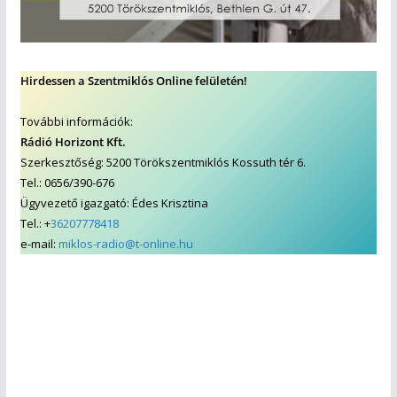
Hirdessen a Szentmiklós Online felületén!
További információk:
Rádió Horizont Kft.
Szerkesztőség: 5200 Törökszentmiklós Kossuth tér 6.
Tel.: 0656/390-676
Ügyvezető igazgató: Édes Krisztina
Tel.: +
36207778418
e-mail:
miklos-radio@t-online.hu