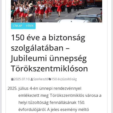
CÍMLAP
HÍREK
150 éve a biztonság
szolgálatában –
Jubileumi ünnepség
Törökszentmiklóson
2025.07.10.
Szerkesztő
150 év
,
tűzoltóság
július 4-én ünnepi rendezvénnyel
emlékezett meg Törökszentmiklós városa a
helyi tűzoltóság fennállásának 150.
évfordulójáról. A jeles esemény méltó