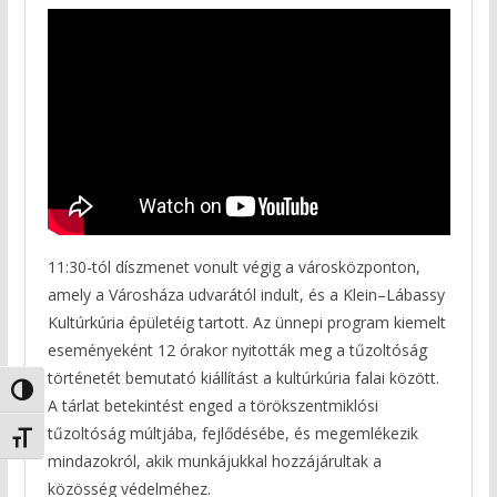
11:30-tól díszmenet vonult végig a városközponton,
amely a Városháza udvarától indult, és a Klein–Lábassy
Kultúrkúria épületéig tartott. Az ünnepi program kiemelt
eseményeként 12 órakor nyitották meg a tűzoltóság
történetét bemutató kiállítást a kultúrkúria falai között.
Nagy kontraszt váltása
A tárlat betekintést enged a törökszentmiklósi
tűzoltóság múltjába, fejlődésébe, és megemlékezik
Betűméret váltása
mindazokról, akik munkájukkal hozzájárultak a
közösség védelméhez.