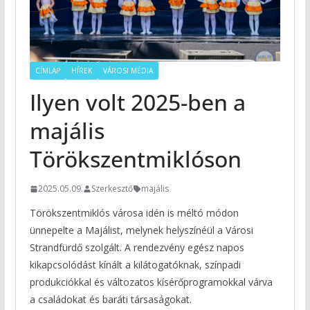
CÍMLAP
HÍREK
VÁROSI MÉDIA
Ilyen volt 2025-ben a
majális
Törökszentmiklóson
2025.05.09.
Szerkesztő
majális
Törökszentmiklós városa idén is méltó módon
ünnepelte a Majálist, melynek helyszínéül a Városi
Strandfürdő szolgált. A rendezvény egész napos
kikapcsolódást kínált a kilátogatóknak, színpadi
produkciókkal és változatos kísérőprogramokkal várva
a családokat és baráti társaságokat.