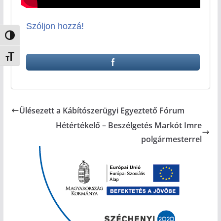
Szóljon hozzá!
Nagy kontraszt váltása
Betűméret váltása
Ülésezett a Kábítószerügyi Egyeztető Fórum
Hétértékelő – Beszélgetés Markót Imre
polgármesterrel