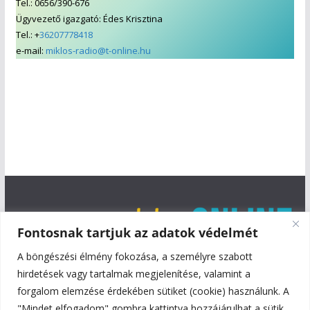
Tel.: 0656/390-676
Ügyvezető igazgató: Édes Krisztina
Tel.: +
36207778418
e-mail:
miklos-radio@t-online.hu
Fontosnak tartjuk az adatok védelmét
A böngészési élmény fokozása, a személyre szabott
hirdetések vagy tartalmak megjelenítése, valamint a
forgalom elemzése érdekében sütiket (cookie) használunk. A
"Mindet elfogadom" gombra kattintva hozzájárulhat a sütik