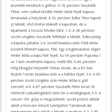
közelebb kerültünk a gólhoz. A 18. percben Gusztafik
Péter, nem sokkal később Héder Attila fejelt kapura,
kimaradak a helyzetek. A 20. percben Bába Tibor kapott
jó labdát, első lövése elakadt a kapusban, de a
kipattanót a hosszú felsőbe lőtte; 1-0. A 28. percben
Izsold szöglete Gusztafik felfelejte a labdát, Bába pedig
a kapuba juttatta; 2-0. Izsold beadása után Földi Attila
közelről lőhetett kapura, fölé. Egy szögletvariáció végén
Héder Attila a kapu fölé fejelt. Az 54. percben Puporka 1
az 1-ben vezethette kapura, mellé lőtt. A 60. percben
még kihagyta helyzetét Farkas István, de a 63.-ban
Bojtok Tamás beadása után a a hálóba fejelt; 3-0. A 65.
percben Izsold szöglete után Héder Attila is gólt
szerzett; 4-0. A 87. percben Gusztafik Péter közel 30
méterről szabadrúgásból vette be a vendégkaput; 5-0. A
szezon 100. gólja is megszületett: Izsold pontos labdát
adott a hosszún érkező Szentpéteri Tamásnak aki
megszerezte elsó gólját a felnőtt csapatban; 6-0. A 89.