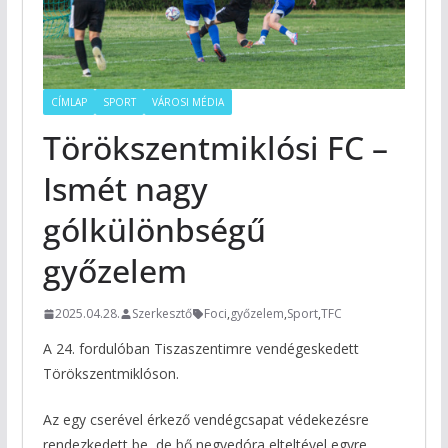
CÍMLAP
SPORT
VÁROSI MÉDIA
Törökszentmiklósi FC –
Ismét nagy
gólkülönbségű
győzelem
2025.04.28.
Szerkesztő
Foci
,
győzelem
,
Sport
,
TFC
A 24. fordulóban Tiszaszentimre vendégeskedett
Törökszentmiklóson.
Az egy cserével érkező vendégcsapat védekezésre
rendezkedett be, de bő negyedóra elteltével egyre