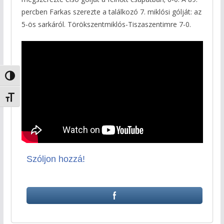
percben Farkas szerezte a találkozó 7. miklósi gólját: az
5-ös sarkáról. Törökszentmiklós-Tiszaszentimre 7-0.
Nagy kontraszt váltása
Betűméret váltása
Szóljon hozzá!