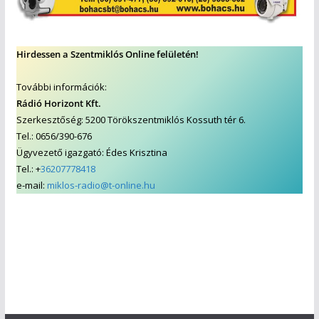
Hirdessen a Szentmiklós Online felületén!
További információk:
Rádió Horizont Kft.
Szerkesztőség: 5200 Törökszentmiklós Kossuth tér 6.
Tel.: 0656/390-676
Ügyvezető igazgató: Édes Krisztina
Tel.: +
36207778418
e-mail:
miklos-radio@t-online.hu