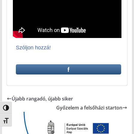
Szóljon hozzá!
Újabb rangadó, újabb siker
Győzelem a felsőházi starton
Nagy kontraszt váltása
Betűméret váltása