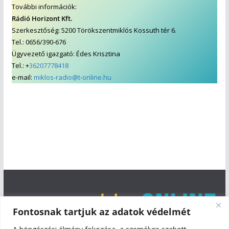
További információk:
Rádió Horizont Kft.
Szerkesztőség: 5200 Törökszentmiklós Kossuth tér 6.
Tel.: 0656/390-676
Ügyvezető igazgató: Édes Krisztina
Tel.: +
36207778418
e-mail:
miklos-radio@t-online.hu
Fontosnak tartjuk az adatok védelmét