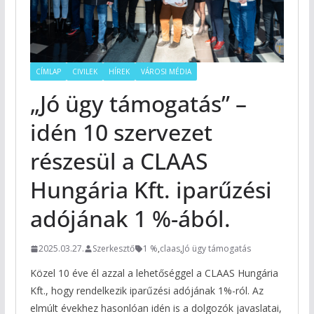
CÍMLAP
CIVILEK
HÍREK
VÁROSI MÉDIA
„Jó ügy támogatás” –
idén 10 szervezet
részesül a CLAAS
Hungária Kft. iparűzési
adójának 1 %-ából.
2025.03.27.
Szerkesztő
1 %
,
claas
,
Jó ügy támogatás
Közel 10 éve él azzal a lehetőséggel a CLAAS Hungária
Kft., hogy rendelkezik iparűzési adójának 1%-ról. Az
elmúlt évekhez hasonlóan idén is a dolgozók javaslatai,