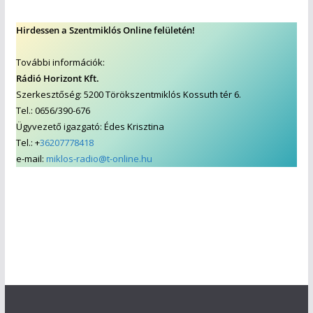
Hirdessen a Szentmiklós Online felületén!
További információk:
Rádió Horizont Kft.
Szerkesztőség: 5200 Törökszentmiklós Kossuth tér 6.
Tel.: 0656/390-676
Ügyvezető igazgató: Édes Krisztina
Tel.: +
36207778418
e-mail:
miklos-radio@t-online.hu