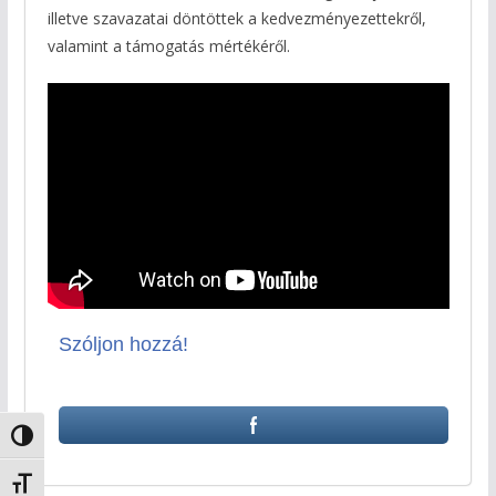
illetve szavazatai döntöttek a kedvezményezettekről,
valamint a támogatás mértékéről.
Szóljon hozzá!
Nagy kontraszt váltása
Betűméret váltása