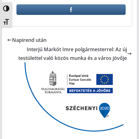
Nagy kontraszt váltása
Betűméret váltása
Napirend után
Interjú Markót Imre polgármesterrel: Az új
testülettel való közös munka és a város jövője