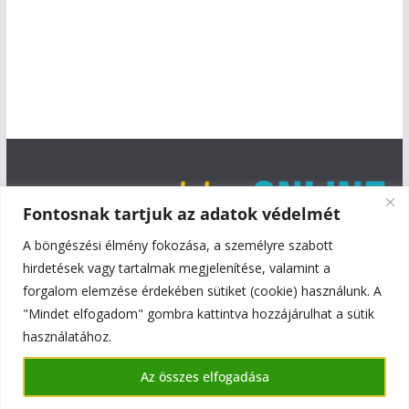
Fontosnak tartjuk az adatok védelmét
A böngészési élmény fokozása, a személyre szabott
hirdetések vagy tartalmak megjelenítése, valamint a
forgalom elemzése érdekében sütiket (cookie) használunk. A
"Mindet elfogadom" gombra kattintva hozzájárulhat a sütik
használatához.
Copyright © 2026
Szentmiklós Online
. All rights reserved.
Az összes elfogadása
Theme:
ColorMag
by ThemeGrill. Powered by
WordPress
.