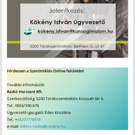
Hirdessen a Szentmiklós Online felületén!
További információk:
Rádió Horizont Kft.
Szerkesztőség: 5200 Törökszentmiklós Kossuth tér 6.
Tel.: 0656/390-676
Ügyvezető igazgató: Édes Krisztina
Tel.: +
36207778418
e-mail:
miklos-radio@t-online.hu