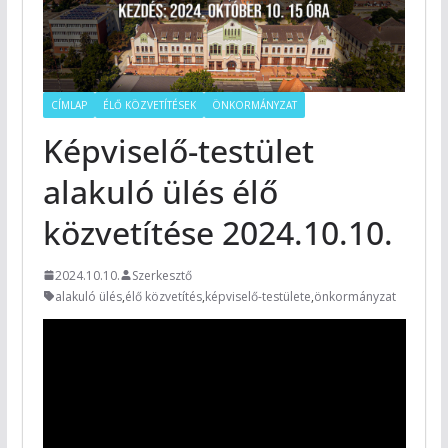
CÍMLAP
ÉLŐ KÖZVETÍTÉSEK
ÖNKORMÁNYZAT
Képviselő-testület
alakuló ülés élő
közvetítése 2024.10.10.
2024.10.10.
Szerkesztő
alakuló ülés
,
élő közvetítés
,
képviselő-testülete
,
önkormányzat