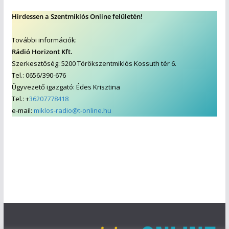
Hirdessen a Szentmiklós Online felületén!
További információk:
Rádió Horizont Kft.
Szerkesztőség: 5200 Törökszentmiklós Kossuth tér 6.
Tel.: 0656/390-676
Ügyvezető igazgató: Édes Krisztina
Tel.: +
36207778418
e-mail:
miklos-radio@t-online.hu