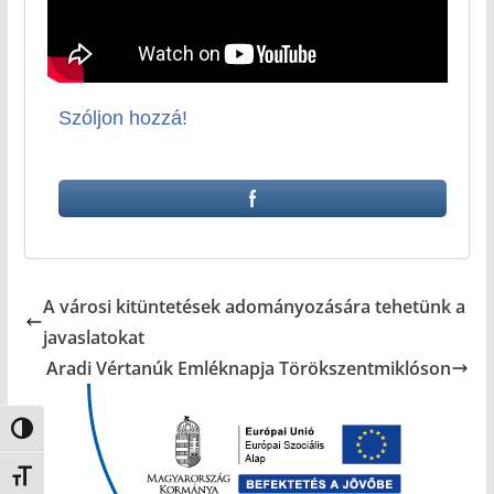
Szóljon hozzá!
A városi kitüntetések adományozására tehetünk a
javaslatokat
Aradi Vértanúk Emléknapja Törökszentmiklóson
Nagy kontraszt váltása
Betűméret váltása