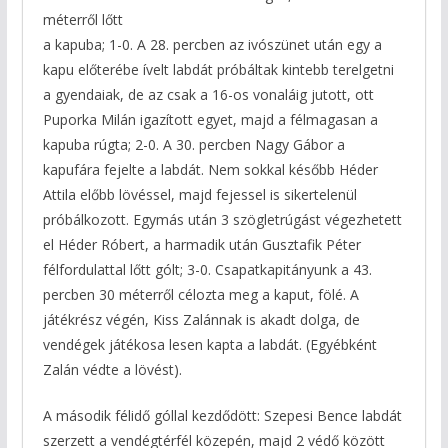
méterről lőtt
a kapuba; 1-0. A 28. percben az ivószünet után egy a
kapu előterébe ívelt labdát próbáltak kintebb terelgetni
a gyendaiak, de az csak a 16-os vonaláig jutott, ott
Puporka Milán igazított egyet, majd a félmagasan a
kapuba rúgta; 2-0. A 30. percben Nagy Gábor a
kapufára fejelte a labdát. Nem sokkal később Héder
Attila előbb lövéssel, majd fejessel is sikertelenül
próbálkozott. Egymás után 3 szögletrúgást végezhetett
el Héder Róbert, a harmadik után Gusztafik Péter
félfordulattal lőtt gólt; 3-0. Csapatkapitányunk a 43.
percben 30 méterről célozta meg a kaput, fölé. A
játékrész végén, Kiss Zalánnak is akadt dolga, de
vendégek játékosa lesen kapta a labdát. (Egyébként
Zalán védte a lövést).
A második félidő góllal kezdődött: Szepesi Bence labdát
szerzett a vendégtérfél közepén, majd 2 védő között