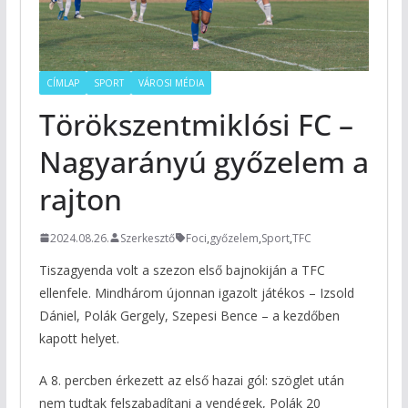
CÍMLAP
SPORT
VÁROSI MÉDIA
Törökszentmiklósi FC –
Nagyarányú győzelem a
rajton
2024.08.26.
Szerkesztő
Foci
,
győzelem
,
Sport
,
TFC
Tiszagyenda volt a szezon első bajnokiján a TFC
ellenfele. Mindhárom újonnan igazolt játékos – Izsold
Dániel, Polák Gergely, Szepesi Bence – a kezdőben
kapott helyet.
A 8. percben érkezett az első hazai gól: szöglet után
nem tudtak felszabadítani a vendégek, Polák 20