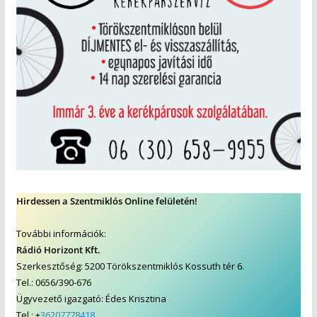
Hirdessen a Szentmiklós Online felületén!
További információk:
Rádió Horizont Kft.
Szerkesztőség: 5200 Törökszentmiklós Kossuth tér 6.
Tel.: 0656/390-676
Ügyvezető igazgató: Édes Krisztina
Tel.: +
36207778418