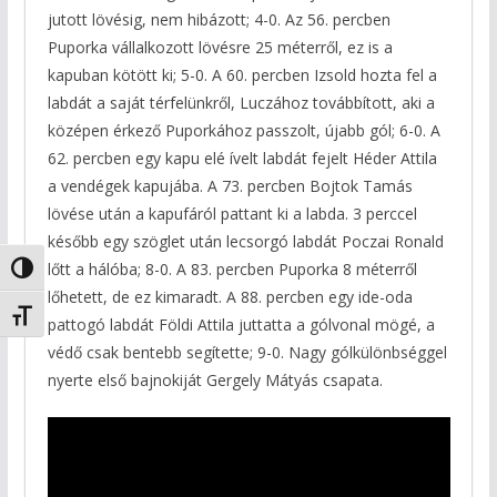
jutott lövésig, nem hibázott; 4-0. Az 56. percben
Puporka vállalkozott lövésre 25 méterről, ez is a
kapuban kötött ki; 5-0. A 60. percben Izsold hozta fel a
labdát a saját térfelünkről, Luczához továbbított, aki a
középen érkező Puporkához passzolt, újabb gól; 6-0. A
62. percben egy kapu elé ívelt labdát fejelt Héder Attila
a vendégek kapujába. A 73. percben Bojtok Tamás
lövése után a kapufáról pattant ki a labda. 3 perccel
később egy szöglet után lecsorgó labdát Poczai Ronald
lőtt a hálóba; 8-0. A 83. percben Puporka 8 méterről
Nagy kontraszt váltása
lőhetett, de ez kimaradt. A 88. percben egy ide-oda
Betűméret váltása
pattogó labdát Földi Attila juttatta a gólvonal mögé, a
védő csak bentebb segítette; 9-0. Nagy gólkülönbséggel
nyerte első bajnokiját Gergely Mátyás csapata.