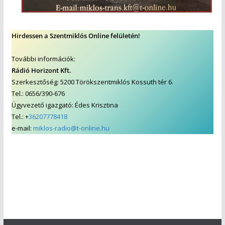
Hirdessen a Szentmiklós Online felületén!
További információk:
Rádió Horizont Kft.
Szerkesztőség: 5200 Törökszentmiklós Kossuth tér 6.
Tel.: 0656/390-676
Ügyvezető igazgató: Édes Krisztina
Tel.: +
36207778418
e-mail:
miklos-radio@t-online.hu