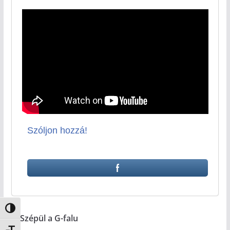
Szóljon hozzá!
Nagy kontraszt váltása
Szépül a G-falu