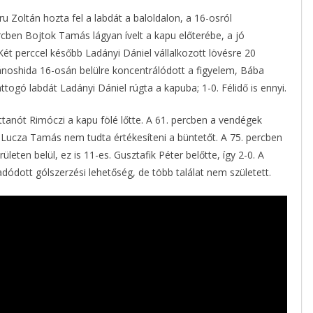
u Zoltán hozta fel a labdát a baloldalon, a 16-osról
rcben Bojtok Tamás lágyan ívelt a kapu előterébe, a jó
 Két perccel később Ladányi Dániel vállalkozott lövésre 20
ánoshida 16-osán belülre koncentrálódott a figyelem, Bába
ttogó labdát Ladányi Dániel rúgta a kapuba; 1-0. Félidő is ennyi.
attanót Rimóczi a kapu fölé lőtte. A 61. percben a vendégek
 Lucza Tamás nem tudta értékesíteni a büntetőt. A 75. percben
leten belül, ez is 11-es. Gusztafik Péter belőtte, így 2-0. A
adódott gólszerzési lehetőség, de több találat nem született.