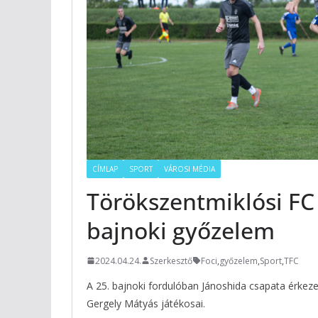
CÍMLAP
SPORT
VÁROSI MÉDIA
Törökszentmiklósi FC 
bajnoki győzelem
2024.04.24.
Szerkesztő
Foci
,
győzelem
,
Sport
,
TFC
A 25. bajnoki fordulóban Jánoshida csapata érkeze
Gergely Mátyás játékosai.