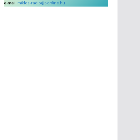
e-mail:
miklos-radio@t-online.hu