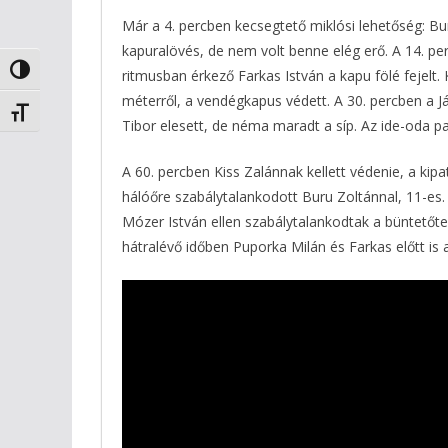
Már a 4. percben kecsegtető miklósi lehetőség: Bur
kapuralövés, de nem volt benne elég erő. A 14. pe
Nagy kontraszt váltása
ritmusban érkező Farkas István a kapu fölé fejelt.
méterről, a vendégkapus védett. A 30. percben a J
Betűméret váltása
Tibor elesett, de néma maradt a síp. Az ide-oda pa
A 60. percben Kiss Zalánnak kellett védenie, a kip
hálóőre szabálytalankodott Buru Zoltánnal, 11-es.
Mózer István ellen szabálytalankodtak a büntetőterü
hátralévő időben Puporka Milán és Farkas előtt is 