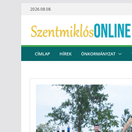
Skip
2026.08.08.
to
content
CÍMLAP
HÍREK
ÖNKORMÁNYZAT