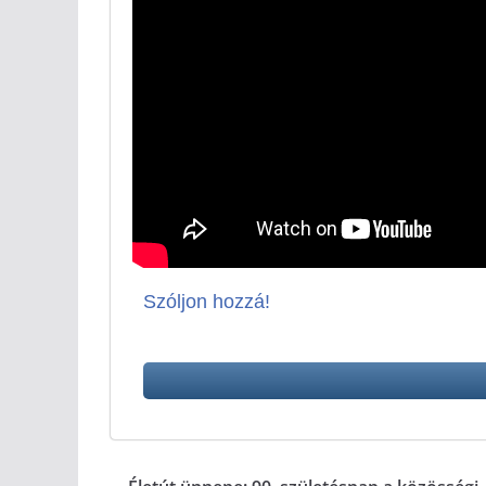
Szóljon hozzá!