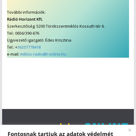
További információk:
Rádió Horizont Kft.
Szerkesztőség: 5200 Törökszentmiklós Kossuth tér 6.
Tel.: 0656/390-676
Ügyvezető igazgató: Édes Krisztina
Tel.: +
36207778418
e-mail:
miklos-radio@t-online.hu
Fontosnak tartjuk az adatok védelmét