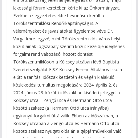
érintett lakosság véleményét egyrészről írásban, majd
lakossági fórum keretében kérte ki az Önkormányzat.
Ezekbe az egyeztetésekbe bevonásra került a
Törökszentmiklósi Rendőrkapitányság is. A
véleményeket és javaslatokat figyelembe véve Dr.
Varga Imre Jegyző, mint Törökszentmiklós város helyi
közútjainak jogszabály szerinti közút kezelője ideiglenes
forgalmi rend változásól hozott döntést.
Törökszentmiklóson a Kölcsey utcában lévő Baptista
Szeretetszolgálat EJSZ Kölcsey Ferenc Általános Iskola
előtt a tanítási időszak kezdetén és végén kialakuló
közlekedési tumultus megoldására 2024. április 2. és
2024. június 23. közötti időszakban kísérleti jelleggel a
Kölcsey utca – Zengő utca és Hermann Ottó utca
közötti szakasz (a Hermann Ottó utca irányába)
egyirányú forgalmi úttá válik. Ebben az időszakban, a
Kölcsey utcában a Zengő utca és Hermann Ottó utca
közötti szakasz nyugati oldalán a gépjárművekkel való