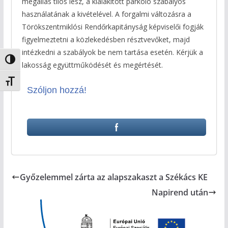
megállás tilos lesz, a kialakított parkoló szabályos
használatának a kivételével. A forgalmi változásra a
Törökszentmiklósi Rendőrkapitányság képviselői fogják
figyelmeztetni a közlekedésben résztvevőket, majd
intézkedni a szabályok be nem tartása esetén. Kérjük a
Nagy kontraszt váltása
lakosság együttműködését és megértését.
Betűméret váltása
Szóljon hozzá!
Győzelemmel zárta az alapszakaszt a Székács KE
Napirend után