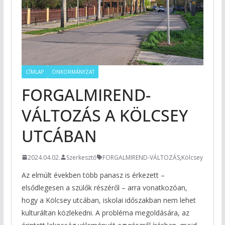
CÍMLAP
ÖNKORMÁNYZAT
FORGALMIREND-
VÁLTOZÁS A KÖLCSEY
UTCÁBAN
2024.04.02.
Szerkesztő
FORGALMIREND-VÁLTOZÁS
,
Kölcsey
Az elmúlt években több panasz is érkezett –
elsődlegesen a szülők részéről – arra vonatkozóan,
hogy a Kölcsey utcában, iskolai időszakban nem lehet
kulturáltan közlekedni. A probléma megoldására, az