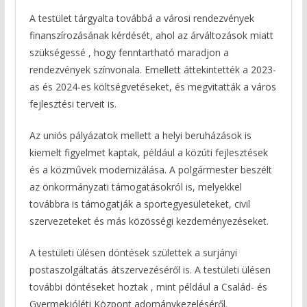
A testület tárgyalta továbbá a városi rendezvények
finanszírozásának kérdését, ahol az árváltozások miatt
szükségessé , hogy fenntartható maradjon a
rendezvények színvonala. Emellett áttekintették a 2023-
as és 2024-es költségvetéseket, és megvitatták a város
fejlesztési terveit is.
Az uniós pályázatok mellett a helyi beruházások is
kiemelt figyelmet kaptak, például a közúti fejlesztések
és a közművek modernizálása. A polgármester beszélt
az önkormányzati támogatásokról is, melyekkel
továbbra is támogatják a sportegyesületeket, civil
szervezeteket és más közösségi kezdeményezéseket.
A testületi ülésen döntések születtek a surjányi
postaszolgáltatás átszervezéséről is. A testületi ülésen
további döntéseket hoztak , mint például a Család- és
Gyermekjóléti Központ adománykezeléséről.