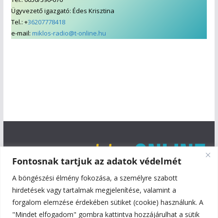
Ügyvezető igazgató: Édes Krisztina
Tel.: +
36207778418
e-mail:
miklos-radio@t-online.hu
Fontosnak tartjuk az adatok védelmét
A böngészési élmény fokozása, a személyre szabott
hirdetések vagy tartalmak megjelenítése, valamint a
forgalom elemzése érdekében sütiket (cookie) használunk. A
"Mindet elfogadom" gombra kattintva hozzájárulhat a sütik