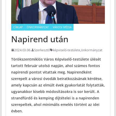
CÍMLAP
ÖNKORMÁNYZAT
VÁROSI MÉDIA
Napirend után
2024.03.06.
Szerkesztő
képviselő-testülete
,
önkormányzat
Törökszentmiklós Város Képviselő-testülete ülését
tartott február utolsó napján, ahol számos fontos
napirendi pontot vitattak meg. Napirendként
szerepelt a városi óvodák beiratkozásának kérdése,
amely kapcsán az elmúlt évek gyakorlatát folytatták,
ugyanakkor kisebb módosításokra is sor került. A
strandfürdő és kemping díjtételei is a napirenden
szerepeltek, ahol minimális emelés történt az idei
évben.