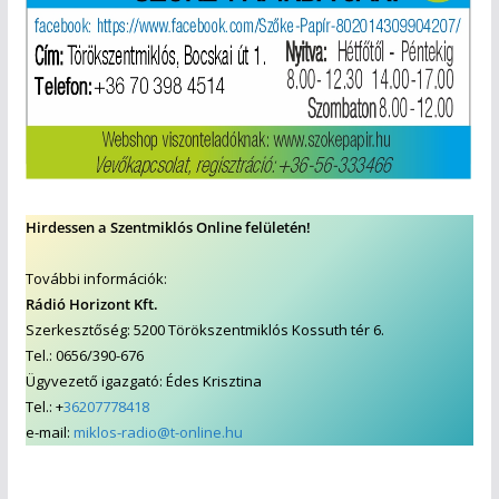
Hirdessen a Szentmiklós Online felületén!
További információk:
Rádió Horizont Kft.
Szerkesztőség: 5200 Törökszentmiklós Kossuth tér 6.
Tel.: 0656/390-676
Ügyvezető igazgató: Édes Krisztina
Tel.: +
36207778418
e-mail:
miklos-radio@t-online.hu