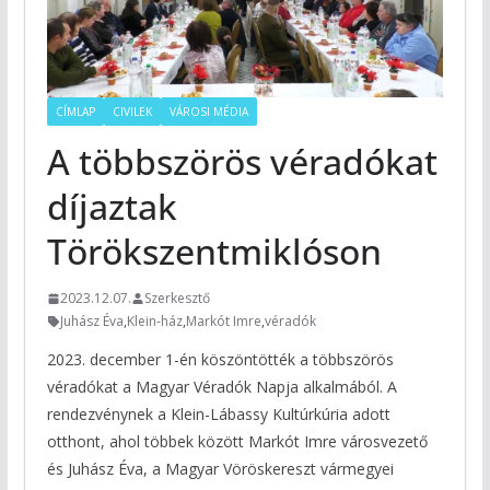
CÍMLAP
CIVILEK
VÁROSI MÉDIA
A többszörös véradókat
díjaztak
Törökszentmiklóson
2023.12.07.
Szerkesztő
Juhász Éva
,
Klein-ház
,
Markót Imre
,
véradók
2023. december 1-én köszöntötték a többszörös
véradókat a Magyar Véradók Napja alkalmából. A
rendezvénynek a Klein-Lábassy Kultúrkúria adott
otthont, ahol többek között Markót Imre városvezető
és Juhász Éva, a Magyar Vöröskereszt vármegyei