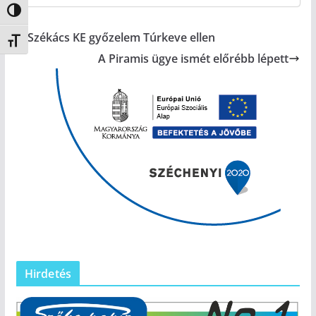
Nagy kontraszt váltása
Székács KE győzelem Túrkeve ellen
Betűméret váltása
A Piramis ügye ismét előrébb lépett
Hirdetés