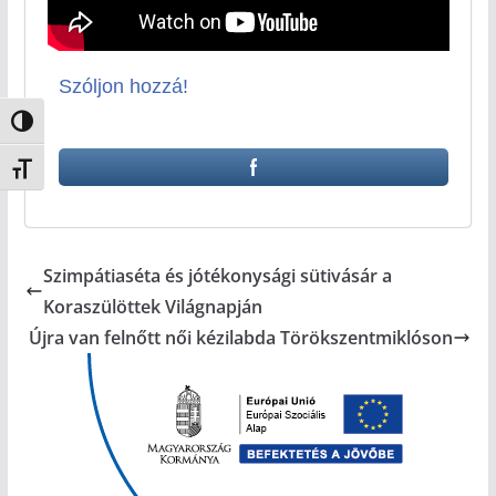
Szóljon hozzá!
Nagy kontraszt váltása
Betűméret váltása
Szimpátiaséta és jótékonysági sütivásár a
Koraszülöttek Világnapján
Újra van felnőtt női kézilabda Törökszentmiklóson