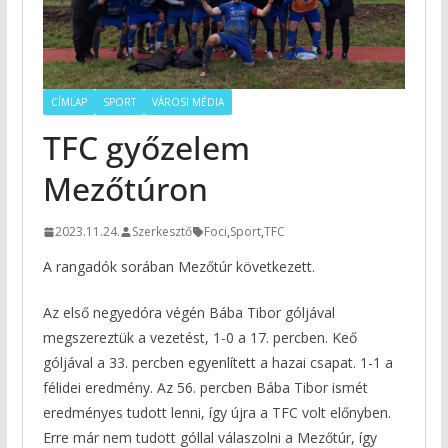
CÍMLAP
SPORT
VÁROSI MÉDIA
TFC győzelem
Mezőtúron
2023.11.24.
Szerkesztő
Foci
,
Sport
,
TFC
A rangadók sorában Mezőtúr következett.
Az első negyedóra végén Bába Tibor góljával
megszereztük a vezetést, 1-0 a 17. percben. Keő
góljával a 33. percben egyenlített a hazai csapat. 1-1 a
félidei eredmény. Az 56. percben Bába Tibor ismét
eredményes tudott lenni, így újra a TFC volt előnyben.
Erre már nem tudott góllal válaszolni a Mezőtúr, így