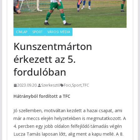
CÍMLAP
SPORT
VÁROSI MÉDIA
Kunszentmárton
érkezett az 5.
fordulóban
2023.09.20.
Szerkesztő
Foci
,
Sport
,
TFC
Hátrányból fordított a TFC
Jó szellemben, motiváltan kezdett a hazai csapat, ami
már a meccs elején helyzetekben is megmutatkozott. A
4. percben egy jobb oldalon felfejlődő támadás végén
Lucza Tamás laposan lőtt, alig ment a kapu mellé. A 8.