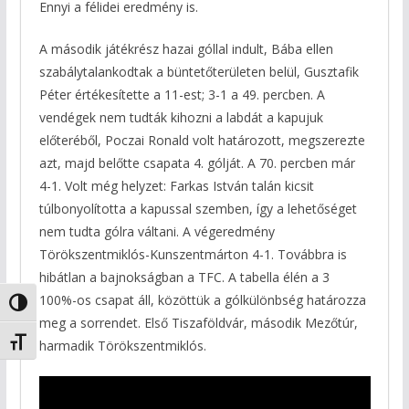
Ennyi a félidei eredmény is.
A második játékrész hazai góllal indult, Bába ellen
szabálytalankodtak a büntetőterületen belül, Gusztafik
Péter értékesítette a 11-est; 3-1 a 49. percben. A
vendégek nem tudták kihozni a labdát a kapujuk
előteréből, Poczai Ronald volt határozott, megszerezte
azt, majd belőtte csapata 4. gólját. A 70. percben már
4-1. Volt még helyzet: Farkas István talán kicsit
túlbonyolította a kapussal szemben, így a lehetőséget
nem tudta gólra váltani. A végeredmény
Törökszentmiklós-Kunszentmárton 4-1. Továbbra is
hibátlan a bajnokságban a TFC. A tabella élén a 3
100%-os csapat áll, közöttük a gólkülönbség határozza
Nagy kontraszt váltása
meg a sorrendet. Első Tiszaföldvár, második Mezőtúr,
Betűméret váltása
harmadik Törökszentmiklós.