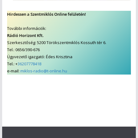
Hirdessen a Szentmiklós Online felületén!
További információk:
Rádió Horizont Kft.
Szerkesztőség: 5200 Törökszentmiklós Kossuth tér 6.
Tel.: 0656/390-676
Ügyvezető igazgató: Édes Krisztina
Tel.: +
36207778418
e-mail:
miklos-radio@t-online.hu