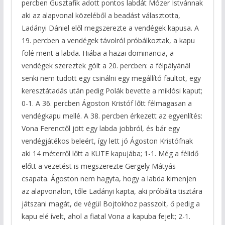
percben Gusztafik adott pontos labdát Mózer Istvánnak
aki az alapvonal közeléből a beadást választotta,
Ladányi Dániel elől megszerezte a vendégek kapusa. A
19. percben a vendégek távolról próbálkoztak, a kapu
fölé ment a labda. Hiába a hazai dominancia, a
vendégek szereztek gólt a 20. percben: a félpályánál
senki nem tudott egy csinálni egy megállító faultot, egy
keresztátadás után pedig Polák bevette a miklósi kaput;
0-1. A 36. percben Ágoston Kristóf lőtt félmagasan a
vendégkapu mellé. A 38. percben érkezett az egyenlítés:
Vona Ferenctől jött egy labda jobbról, és bár egy
vendégjátékos beleért, így lett jó Ágoston Kristófnak
aki 14 méterről lőtt a KUTE kapujába; 1-1. Még a félidő
előtt a vezetést is megszerezte Gergely Mátyás
csapata. Ágoston nem hagyta, hogy a labda kimenjen
az alapvonalon, tőle Ladányi kapta, aki próbálta tisztára
játszani magát, de végül Bojtokhoz passzolt, ő pedig a
kapu elé ívelt, ahol a fiatal Vona a kapuba fejelt; 2-1.