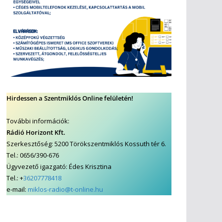
Hirdessen a Szentmiklós Online felületén!
További információk:
Rádió Horizont Kft.
Szerkesztőség: 5200 Törökszentmiklós Kossuth tér 6.
Tel.: 0656/390-676
Ügyvezető igazgató: Édes Krisztina
Tel.: +
36207778418
e-mail:
miklos-radio@t-online.hu