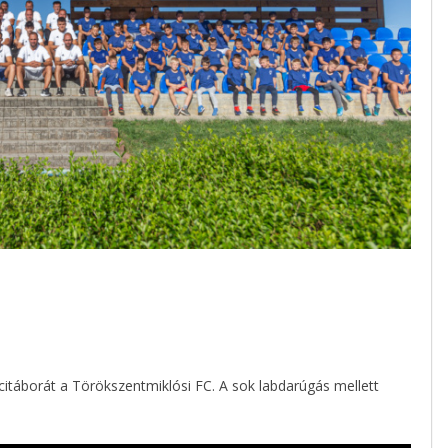
itáborát a Törökszentmiklósi FC. A sok labdarúgás mellett