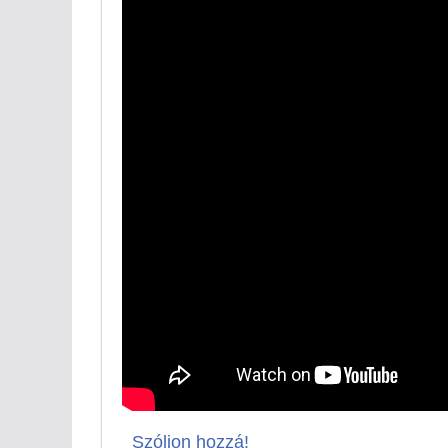
Szóljon hozzá!