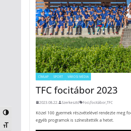
CÍMLAP
SPORT
VÁROSI MÉDIA
TFC focitábor 2023
2023.08.22.
Szerkesztő
Foci
,
focitábor
,
TFC
Közel 100 gyermek részvételével rendezte meg foc
Nagy kontraszt váltása
egyéb programok is színesítették a hetet.
Betűméret váltása