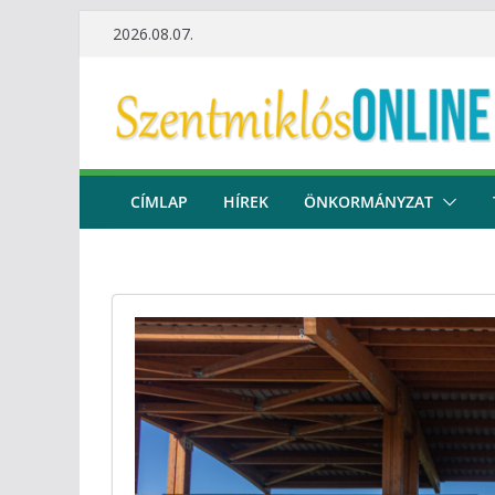
Skip
2026.08.07.
to
content
CÍMLAP
HÍREK
ÖNKORMÁNYZAT