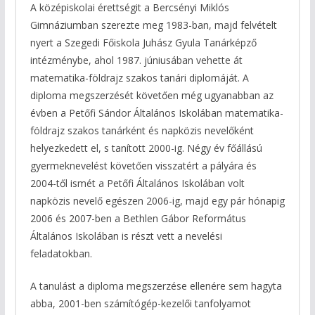
A középiskolai érettségit a Bercsényi Miklós
Gimnáziumban szerezte meg 1983-ban, majd felvételt
nyert a Szegedi Főiskola Juhász Gyula Tanárképző
intézménybe, ahol 1987. júniusában vehette át
matematika-földrajz szakos tanári diplomáját. A
diploma megszerzését követően még ugyanabban az
évben a Petőfi Sándor Általános Iskolában matematika-
földrajz szakos tanárként és napközis nevelőként
helyezkedett el, s tanított 2000-ig. Négy év főállású
gyermeknevelést követően visszatért a pályára és
2004-től ismét a Petőfi Általános Iskolában volt
napközis nevelő egészen 2006-ig, majd egy pár hónapig
2006 és 2007-ben a Bethlen Gábor Református
Általános Iskolában is részt vett a nevelési
feladatokban.
A tanulást a diploma megszerzése ellenére sem hagyta
abba, 2001-ben számítógép-kezelői tanfolyamot