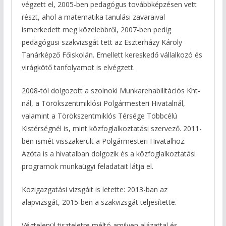
végzett el, 2005-ben pedagógus továbbképzésen vett
részt, ahol a matematika tanulási zavaraival
ismerkedett meg közelebbről, 2007-ben pedig
pedagógusi szakvizsgát tett az Eszterházy Károly
Tanárképző Főiskolán. Emellett kereskedő vállalkozó és
virágkötő tanfolyamot is elvégzett.
2008-tól dolgozott a szolnoki Munkarehabilitációs Kht-
nál, a Törökszentmiklósi Polgármesteri Hivatalnál,
valamint a Törökszentmiklós Térsége Többcélú
Kistérségnél is, mint közfoglalkoztatási szervező. 2011-
ben ismét visszakerült a Polgármesteri Hivatalhoz.
Azóta is a hivatalban dolgozik és a közfoglalkoztatási
programok munkaügyi feladatait látja el.
Közigazgatási vizsgáit is letette: 2013-ban az
alapvizsgát, 2015-ben a szakvizsgát teljesítette.
Végtelenül tiszteletre méltó amilyen alázattal és