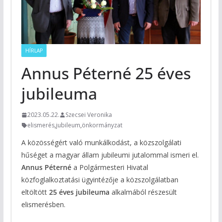
HÍRLAP
Annus Péterné 25 éves
jubileuma
2023.05.22.
Szecsei Veronika
elismerés
,
jubileum
,
önkormányzat
A közösségért való munkálkodást, a közszolgálati
hűséget a magyar állam jubileumi jutalommal ismeri el.
Annus Péterné
a Polgármesteri Hivatal
közfoglalkoztatási ügyintézője a közszolgálatban
eltöltött
25 éves jubileuma
alkalmából részesült
elismerésben.