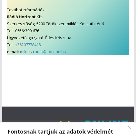
További információk:
Rádió Horizont Kft.
Szerkesztőség: 5200 Törökszentmiklós Kossuth tér 6.
Tel.: 0656/390-676
Ügyvezető igazgató: Édes Krisztina
Tel.: +
36207778418
e-mail:
miklos-radio@t-online.hu
Fontosnak tartjuk az adatok védelmét