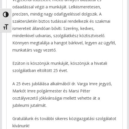
odaadással végzi a munkáját. Lelkiismeretesen,
precízen, mindig nagy odafigyeléssel dolgozik. A
Nagy kontraszt váltása
szakterületén biztos tudással rendelkezik és szakmai
Betűméret váltása
ismereteit állandóan bővíti. Szerény, kedves,
mindenkivel udvarias, szolgálatkész köztisztviselő.
Könnyen megtalálja a hangot bárkivel, legyen az ügyfél,
munkatárs vagy vezető.
Ezúton is köszönjük munkáját, köszönjük a hivatali
szolgálatban eltöltött 25 évet.
A 25 éves jubilálása alkalmából dr. Varga Imre jegyző,
Markót Imre polgármester és Marsi Péter
osztályvezető jókívánságai mellett vehette át a
jubileumi jutalmát.
Gratulálunk és további sikeres közigazgatási szolgálatot
kívánunk!