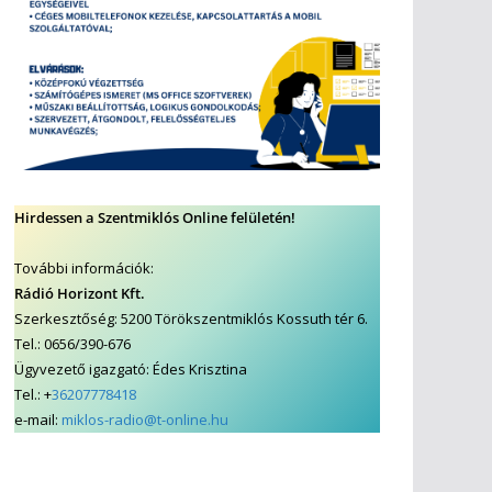
Hirdessen a Szentmiklós Online felületén!
További információk:
Rádió Horizont Kft.
Szerkesztőség: 5200 Törökszentmiklós Kossuth tér 6.
Tel.: 0656/390-676
Ügyvezető igazgató: Édes Krisztina
Tel.: +
36207778418
e-mail:
miklos-radio@t-online.hu