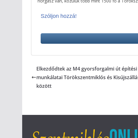
horgász van, közülük több mint 1500 fő a Töröksz
Szóljon hozzá!
Elkezdődtek az M4 gyorsforgalmi út építési
munkálatai Törökszentmiklós és Kisújszállá
között