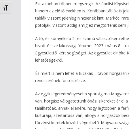
Ezt azonban többen megszegik. Az áprilisi Képvisel
Betűméret váltása
hanem az előző években is. Korábban táblák is jele
táblák viszont jelenleg nincsenek kint. Markót Imr
pótolják. Viszont addig amíg ez megtörténik sem jel
A tó, és környéke a 2 -es számú választókerülethe
hívott össze lakossági fórumot 2023. május 8 – r
Egyesülettől kért segítséget. Az egyesület elnöke 
lehetőségekről.
És miért is nem lehet a Bicskás – tavon horgászni
rendszerének fontos része.
Az egyik legeredményesebb sportág ma Magyarors
van, horgász válogatottunk óriási sikereket ér el 
találhatóak, annak ellenére, hogy legtöbben a férfi
kultúrája, szertartása van, ahogy a horgászok b
törvényi keretek között végezhető. Magyarországon