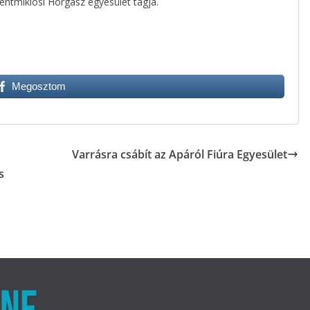
entmiklósi Horgász egyesület tagja.
Megosztom
Varrásra csábít az Apáról Fiúra Egyesület
s