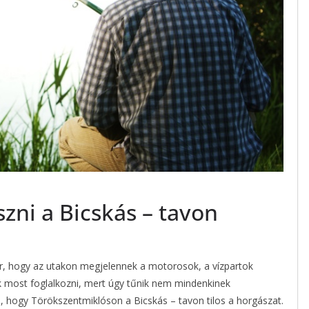
zni a Bicskás – tavon
jár, hogy az utakon megjelennek a motorosok, a vízpartok
nk most foglalkozni, mert úgy tűnik nem mindenkinek
s, hogy Törökszentmiklóson a Bicskás – tavon tilos a horgászat.