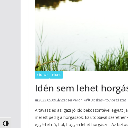
CÍMLAP
HÍREK
Idén sem lehet horgás
2023.05.09.
Szecsei Veronika
Bicskás - tó
,
horgászat
A tavasz és az igazi jó idő beköszöntével együtt 
mellett pedig a horgászok. Ez utóbbival szeretné
egyértelmű, hol, hogyan lehet horgászni. Az bizto
Nagy kontraszt váltása