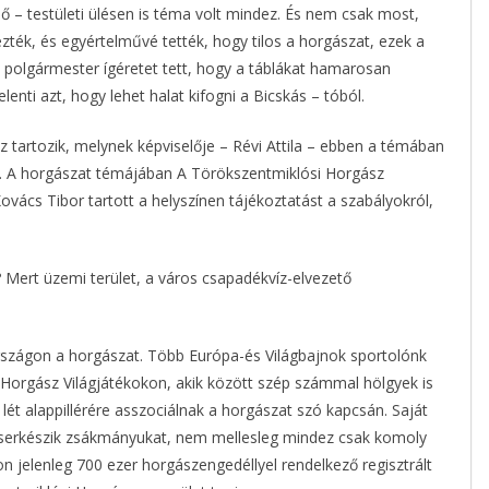
ő – testületi ülésen is téma volt mindez. És nem csak most,
zték, és egyértelművé tették, hogy tilos a horgászat, ezek a
e polgármester ígéretet tett, hogy a táblákat hamarosan
enti azt, hogy lehet halat kifogni a Bicskás – tóból.
z tartozik, melynek képviselője – Révi Attila – ebben a témában
a. A horgászat témájában A Törökszentmiklósi Horgász
Kovács Tibor tartott a helyszínen tájékoztatást a szabályokról,
? Mert üzemi terület, a város csapadékvíz-elvezető
zágon a horgászat. Több Európa-és Világbajnok sportolónk
a Horgász Világjátékokon, akik között szép számmal hölgyek is
 lét alappillérére asszociálnak a horgászat szó kapcsán. Saját
ecserkészik zsákmányukat, nem mellesleg mindez csak komoly
 jelenleg 700 ezer horgászengedéllyel rendelkező regisztrált