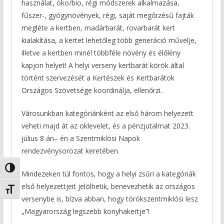
használat, öko/bio, régi módszerek alkalmazása,
fűszer-, gyógynövények, régi, saját megőrzésű fajták
megléte a kertben, madárbarát, rovarbarát kert
kialakítása, a kertet lehetőleg több generáció művelje,
illetve a kertben minél többféle növény és élőlény
kapjon helyet! A helyi verseny kertbarát körök által
történt szervezését a Kertészek és Kertbarátok
Országos Szövetsége koordinálja, ellenőrzi.
Városunkban kategóriánként az első három helyezett
veheti majd át az oklevelet, és a pénzjutalmat 2023.
július 8 án– én a Szentmiklósi Napok
rendezvénysorozat keretében.
Nagy kontraszt váltása
Mindezeken túl fontos, hogy a helyi zsűri a kategóriák
első helyezettjeit jelölhetik, benevezhetik az országos
Betűméret váltása
versenybe is, bízva abban, hogy törökszentmiklósi lesz
„Magyarország legszebb konyhakertje”!