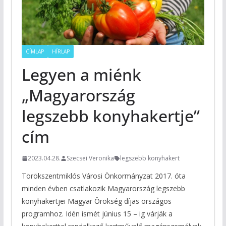
CÍMLAP
HÍRLAP
Legyen a miénk
„Magyarország
legszebb konyhakertje”
cím
2023.04.28.
Szecsei Veronika
legszebb konyhakert
Törökszentmiklós Városi Önkormányzat 2017. óta
minden évben csatlakozik Magyarország legszebb
konyhakertjei Magyar Örökség díjas országos
programhoz. Idén ismét június 15 – ig várják a