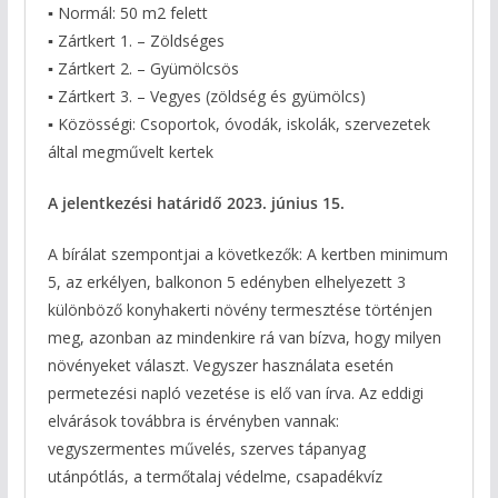
▪ Normál: 50 m2 felett
▪ Zártkert 1. – Zöldséges
▪ Zártkert 2. – Gyümölcsös
▪ Zártkert 3. – Vegyes (zöldség és gyümölcs)
▪ Közösségi: Csoportok, óvodák, iskolák, szervezetek
által megművelt kertek
A jelentkezési határidő 2023. június 15.
A bírálat szempontjai a következők: A kertben minimum
5, az erkélyen, balkonon 5 edényben elhelyezett 3
különböző konyhakerti növény termesztése történjen
meg, azonban az mindenkire rá van bízva, hogy milyen
növényeket választ. Vegyszer használata esetén
permetezési napló vezetése is elő van írva. Az eddigi
elvárások továbbra is érvényben vannak:
vegyszermentes művelés, szerves tápanyag
utánpótlás, a termőtalaj védelme, csapadékvíz