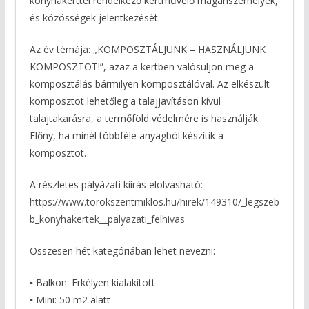
konyhakerttel rendelkező kertművelő magánszemélyek,
és közösségek jelentkezését.
Az év témája: „KOMPOSZTÁLJUNK – HASZNÁLJUNK
KOMPOSZTOT!”, azaz a kertben valósuljon meg a
komposztálás bármilyen komposztálóval. Az elkészült
komposztot lehetőleg a talajjavításon kívül
talajtakarásra, a termőföld védelmére is használják.
Előny, ha minél többféle anyagból készítik a
komposztot.
A részletes pályázati kiírás elolvasható:
https://www.torokszentmiklos.hu/hirek/149310/_legszeb
b_konyhakertek__palyazati_felhivas
Összesen hét kategóriában lehet nevezni:
▪ Balkon: Erkélyen kialakított
▪ Mini: 50 m2 alatt