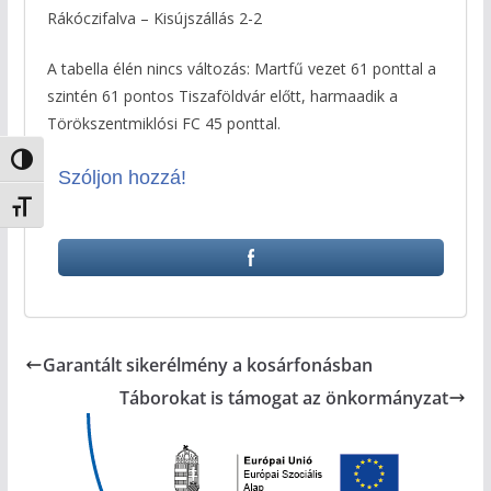
Rákóczifalva – Kisújszállás 2-2
A tabella élén nincs változás: Martfű vezet 61 ponttal a
szintén 61 pontos Tiszaföldvár előtt, harmaadik a
Törökszentmiklósi FC 45 ponttal.
Nagy kontraszt váltása
Szóljon hozzá!
Betűméret váltása
Garantált sikerélmény a kosárfonásban
Táborokat is támogat az önkormányzat