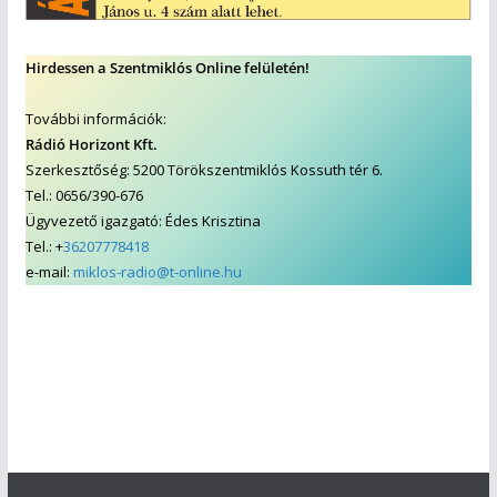
Hirdessen a Szentmiklós Online felületén!
További információk:
Rádió Horizont Kft.
Szerkesztőség: 5200 Törökszentmiklós Kossuth tér 6.
Tel.: 0656/390-676
Ügyvezető igazgató: Édes Krisztina
Tel.: +
36207778418
e-mail:
miklos-radio@t-online.hu