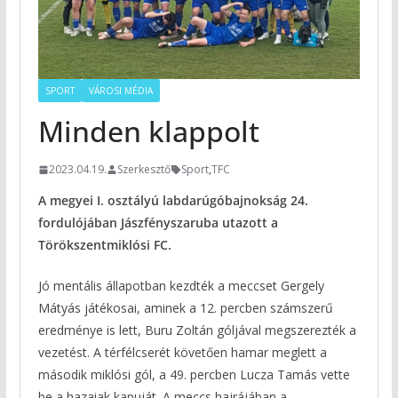
SPORT
VÁROSI MÉDIA
Minden klappolt
2023.04.19.
Szerkesztő
Sport
,
TFC
A megyei I. osztályú labdarúgóbajnokság 24.
fordulójában Jászfényszaruba utazott a
Törökszentmiklósi FC.
Jó mentális állapotban kezdték a meccset Gergely
Mátyás játékosai, aminek a 12. percben számszerű
eredménye is lett, Buru Zoltán góljával megszerezték a
vezetést. A térfélcserét követően hamar meglett a
második miklósi gól, a 49. percben Lucza Tamás vette
be a hazaiak kapuját. A meccs hajrájában a