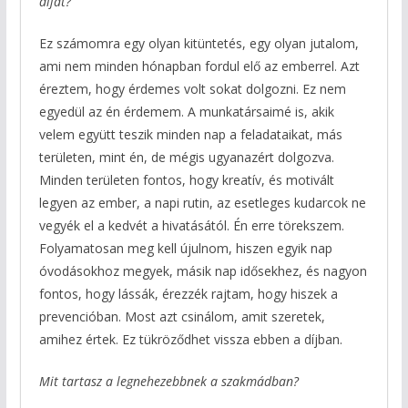
díjat?
Ez számomra egy olyan kitüntetés, egy olyan jutalom,
ami nem minden hónapban fordul elő az emberrel. Azt
éreztem, hogy érdemes volt sokat dolgozni. Ez nem
egyedül az én érdemem. A munkatársaimé is, akik
velem együtt teszik minden nap a feladataikat, más
területen, mint én, de mégis ugyanazért dolgozva.
Minden területen fontos, hogy kreatív, és motivált
legyen az ember, a napi rutin, az esetleges kudarcok ne
vegyék el a kedvét a hivatásától. Én erre törekszem.
Folyamatosan meg kell újulnom, hiszen egyik nap
óvodásokhoz megyek, másik nap idősekhez, és nagyon
fontos, hogy lássák, érezzék rajtam, hogy hiszek a
prevencióban. Most azt csinálom, amit szeretek,
amihez értek. Ez tükröződhet vissza ebben a díjban.
Mit tartasz a legnehezebbnek a szakmádban?