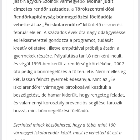
Jász-Nagykun-Szolnok vármegyéből
Molnár Judit
címzetes rendőr százados
, a
Törökszentmiklósi
Rendőrkapitányság bűnmegelőzési főelőadója
vehette át az „Év iskolarendőre”
kitüntető elismerést
február elején. A százados évek óta nagy odafigyeléssel
és lelkiismerettel gondozza a programot, tudását
kreatív ötleteivel, illetve empátiával próbálja átadni a
gyermekek részére. Pályafutása tanító néniként indult,
és végül 1999-ben került a rendőrség kötelékébe, 2007
óta pedig a bűnmegelőzés a fő területe. Nem mellesleg
két, lassan felnőtt gyermek édesanyja. Mint az „Év
iskolarendőre” vármegyei birtokosával kezdtük a
beszélgetést, de hamar kiderült, hogy rengeteg feladat,
és valamennyi korosztály prevenciós segítése tartozik
hozzá, mint bűnmegelőzési főelőadó.
Szerinted minek köszönheted, hogy a több, mint 100
vármegyei iskolarendőr közül, most te vehetted át ezt a