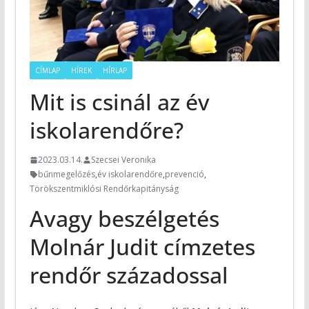
CÍMLAP
HÍREK
HÍRLAP
Mit is csinál az év
iskolarendőre?
2023.03.14.
Szecsei Veronika
bűnmegelőzés
,
év iskolarendőre
,
prevenció
,
Törökszentmiklósi Rendőrkapitányság
Avagy beszélgetés
Molnár Judit címzetes
rendőr századossal