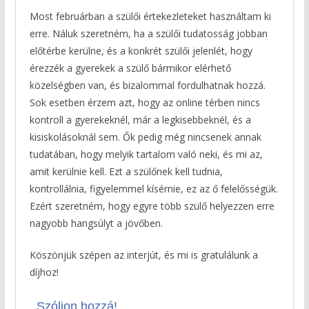
Most februárban a szülői értekezleteket használtam ki
erre. Náluk szeretném, ha a szülői tudatosság jobban
előtérbe kerülne, és a konkrét szülői jelenlét, hogy
érezzék a gyerekek a szülő bármikor elérhető
közelségben van, és bizalommal fordulhatnak hozzá.
Sok esetben érzem azt, hogy az online térben nincs
kontroll a gyerekeknél, már a legkisebbeknél, és a
kisiskolásoknál sem. Ők pedig még nincsenek annak
tudatában, hogy melyik tartalom való neki, és mi az,
amit kerülnie kell. Ezt a szülőnek kell tudnia,
kontrollálnia, figyelemmel kísérnie, ez az ő felelősségük.
Ezért szeretném, hogy egyre több szülő helyezzen erre
nagyobb hangsúlyt a jövőben.
Köszönjük szépen az interjút, és mi is gratulálunk a
díjhoz!
Szóljon hozzá!