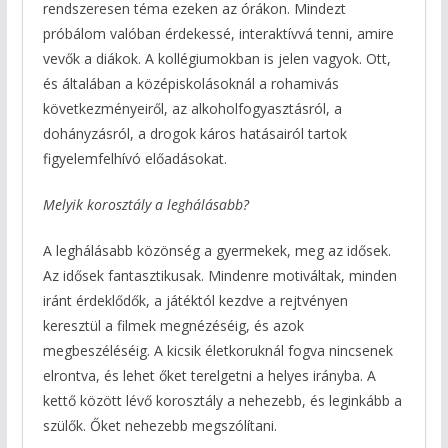
rendszeresen téma ezeken az órákon. Mindezt
próbálom valóban érdekessé, interaktívvá tenni, amire
vevők a diákok. A kollégiumokban is jelen vagyok. Ott,
és általában a középiskolásoknál a rohamivás
következményeiről, az alkoholfogyasztásról, a
dohányzásról, a drogok káros hatásairól tartok
figyelemfelhívó előadásokat.
Melyik korosztály a leghálásabb?
A leghálásabb közönség a gyermekek, meg az idősek.
Az idősek fantasztikusak. Mindenre motiváltak, minden
iránt érdeklődők, a játéktól kezdve a rejtvényen
keresztül a filmek megnézéséig, és azok
megbeszéléséig. A kicsik életkoruknál fogva nincsenek
elrontva, és lehet őket terelgetni a helyes irányba. A
kettő között lévő korosztály a nehezebb, és leginkább a
szülők. Őket nehezebb megszólítani.