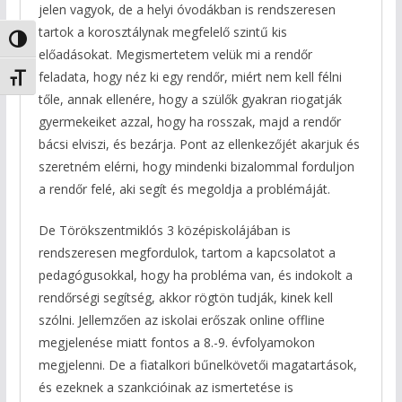
jelen vagyok, de a helyi óvodákban is rendszeresen
tartok a korosztálynak megfelelő szintű kis
Nagy kontraszt váltása
előadásokat. Megismertetem velük mi a rendőr
feladata, hogy néz ki egy rendőr, miért nem kell félni
Betűméret váltása
tőle, annak ellenére, hogy a szülők gyakran riogatják
gyermekeiket azzal, hogy ha rosszak, majd a rendőr
bácsi elviszi, és bezárja. Pont az ellenkezőjét akarjuk és
szeretném elérni, hogy mindenki bizalommal forduljon
a rendőr felé, aki segít és megoldja a problémáját.
De Törökszentmiklós 3 középiskolájában is
rendszeresen megfordulok, tartom a kapcsolatot a
pedagógusokkal, hogy ha probléma van, és indokolt a
rendőrségi segítség, akkor rögtön tudják, kinek kell
szólni. Jellemzően az iskolai erőszak online offline
megjelenése miatt fontos a 8.-9. évfolyamokon
megjelenni. De a fiatalkori bűnelkövetői magatartások,
és ezeknek a szankcióinak az ismertetése is