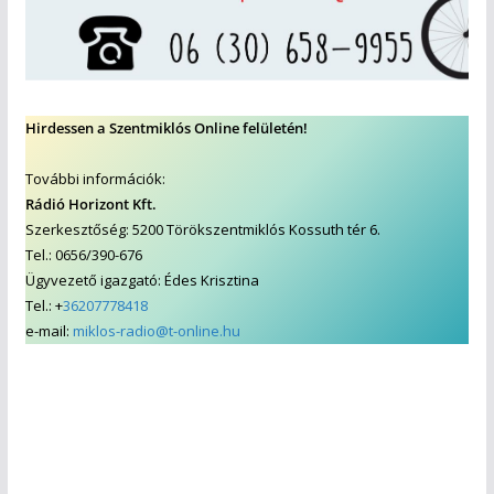
Hirdessen a Szentmiklós Online felületén!
További információk:
Rádió Horizont Kft.
Szerkesztőség: 5200 Törökszentmiklós Kossuth tér 6.
Tel.: 0656/390-676
Ügyvezető igazgató: Édes Krisztina
Tel.: +
36207778418
e-mail:
miklos-radio@t-online.hu