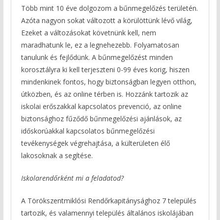
Több mint 10 éve dolgozom a bűnmegelőzés területén.
Azóta nagyon sokat változott a körülöttünk lévő világ,
Ezeket a változásokat követnünk kell, nem
maradhatunk le, ez a legnehezebb. Folyamatosan
tanulunk és fejlődünk. A bűnmegelőzést minden
korosztályra ki kell terjeszteni 0-99 éves korig, hiszen
mindenkinek fontos, hogy biztonságban legyen otthon,
útközben, és az online térben is. Hozzánk tartozik az
iskolai erőszakkal kapcsolatos prevenció, az online
biztonsághoz fűződő bűnmegelőzési ajánlások, az
időskorúakkal kapcsolatos bűnmegelőzési
tevékenységek végrehajtása, a külterületen élő
lakosoknak a segítése.
Iskolarendőrként mi a feladatod?
A Törökszentmiklósi Rendőrkapitánysághoz 7 település
tartozik, és valamennyi település általános iskolájában