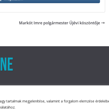
Markót Imre polgármester Újévi köszöntője
agy tartalmak megjelenítése, valamint a forgalom elemzése érdekében
ved.
nálatához.
ess
.