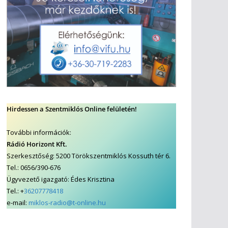
Hirdessen a Szentmiklós Online felületén!
További információk:
Rádió Horizont Kft.
Szerkesztőség: 5200 Törökszentmiklós Kossuth tér 6.
Tel.: 0656/390-676
Ügyvezető igazgató: Édes Krisztina
Tel.: +
36207778418
e-mail:
miklos-radio@t-online.hu