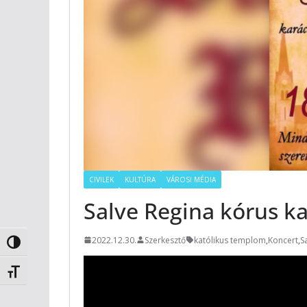
CIVILEK
KULTÚRA
VÁROSI MÉDIA
Salve Regina kórus k
2022.12.30.
Szerkesztő
katólikus templom
,
Koncert
,
S
Nagy kontraszt váltása
Betűméret váltása