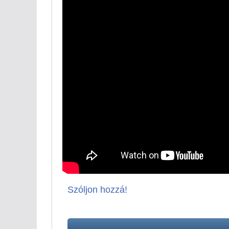
Szóljon hozzá!