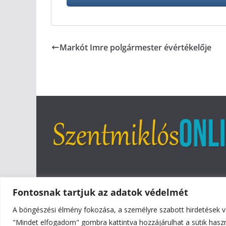
Markót Imre polgármester évértékelője
Fontosnak tartjuk az adatok védelmét
A böngészési élmény fokozása, a személyre szabott hirdetések v
Copyright © 2026
Szentmiklós Online
. All rights reser
"Mindet elfogadom" gombra kattintva hozzájárulhat a sütik hasz
Theme:
ColorMag
by ThemeGrill. Powered by
WordPr