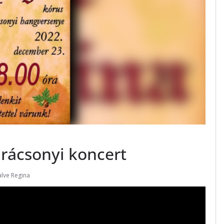
arácsonyi koncert
alve Regina